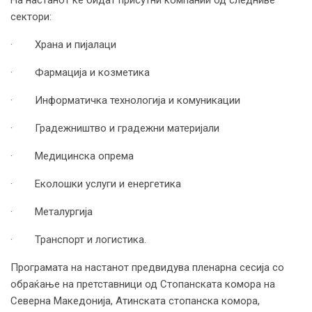
На настанот ќе бидат присутни компании од следниве
сектори:
· Храна и пијалаци
· Фармација и козметика
· Информатичка технологија и комуникации
· Градежништво и градежни материјали
· Медицинска опрема
· Еколошки услуги и енергетика
· Металургија
· Транспорт и логистика.
Програмата на настанот предвидува пленарна сесија со
обраќање на претставници од Стопанската комора на
Северна Македонија, Атинската стопанска комора,