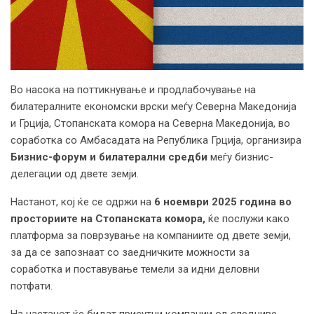
Во насока на поттикнување и продлабочување на
билатералните економски врски меѓу Северна Македонија
и Грција, Стопанската комора на Северна Македонија, во
соработка со Амбасадата на Република Грција, организира
Бизнис-форум и билатерални средби
меѓу бизнис-
делегации од двете земји.
Настанот, кој ќе се одржи на
6 ноември 2025 година
во
просториите на Стопанската комора,
ќе послужи како
платформа за поврзување на компаниите од двете земји,
за да се запознаат со заедничките можности за
соработка и поставување темели за идни деловни
потфати.