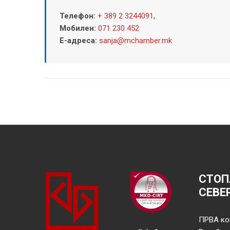
Телефон:
+ 389 2 3244091
,
Мобилен:
071 230 452
Е-адреса:
sanja@mchamber.mk
СТОП
СЕВЕ
ПРВА ко