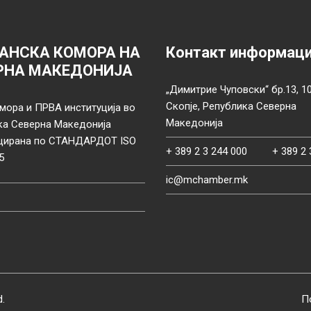
АНСКА КОМОРА НА
Контакт информац
РНА МАКЕДОНИЈА
„Димитрие Чуповски“ бр.13, 1
Скопје, Република Северна
мора и ПРВА институција во
Македонија
ка Северна Македонија
цирана по СТАНДАРДОТ ISO
+ 389 2 3 244 000
+ 389 2 
5
ic@mchamber.mk
d.
П