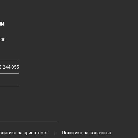
ии
000
3 244 055
олитика за приватност
|
Политика за колачиња