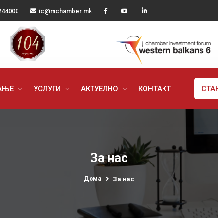
244000
ic@mchamber.mk
РАЊЕ
УСЛУГИ
АКТУЕЛНО
КОНТАКТ
СТА
За нас
Дома
За нас