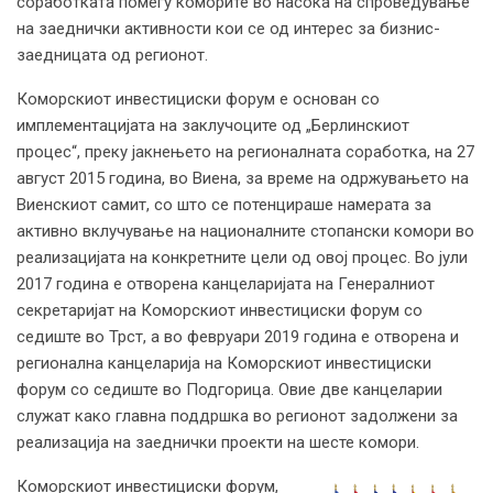
соработката помеѓу коморите во насока на спроведување
на заеднички активности кои се од интерес за бизнис-
заедницата од регионот.
Коморскиот инвестициски форум е основан со
имплементацијата на заклучоците од „Берлинскиот
процес“, преку јакнењето на регионалната соработка, на 27
август 2015 година, во Виена, за време на одржувањето на
Виенскиот самит, со што се потенцираше намерата за
активно вклучување на националните стопански комори во
реализацијата на конкретните цели од овој процес. Во јули
2017 година е отворена канцеларијата на Генералниот
секретаријат на Коморскиот инвестициски форум со
седиште во Трст, а во февруари 2019 година е отворена и
регионална канцеларија на Коморскиот инвестициски
форум со седиште во Подгорица. Овие две канцеларии
служат како главна поддршка во регионот задолжени за
реализација на заеднички проекти на шесте комори.
Коморскиот инвестициски форум,