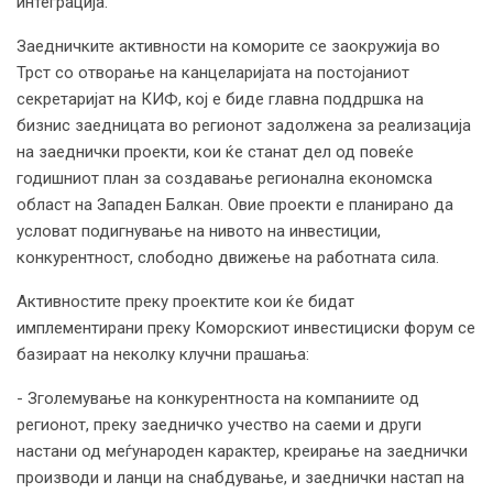
интеграција.
Заедничките активности на коморите се заокружија во
Трст со отворање на канцеларијата на постојаниот
секретаријат на КИФ, кој е биде главна поддршка на
бизнис заедницата во регионот задолжена за реализација
на заеднички проекти, кои ќе станат дел од повеќе
годишниот план за создавање регионална економска
област на Западен Балкан. Овие проекти е планирано да
условат подигнување на нивото на инвестиции,
конкурентност, слободно движење на работната сила.
Активностите преку проектите кои ќе бидат
имплементирани преку Коморскиот инвестициски форум се
базираат на неколку клучни прашања:
- Зголемување на конкурентноста на компаниите од
регионот, преку заедничко учество на саеми и други
настани од меѓународен карактер, креирање на заеднички
производи и ланци на снабдување, и заеднички настап на