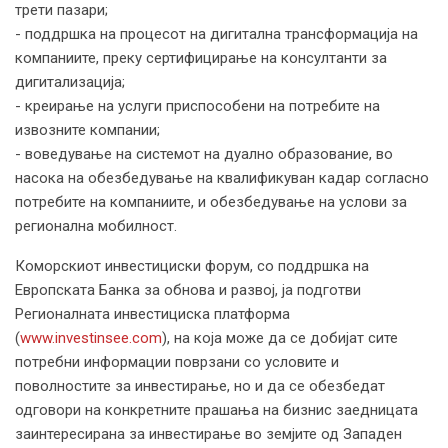
трети пазари;
- поддршка на процесот на дигитална трансформација на
компаниите, преку сертифицирање на консултанти за
дигитализација;
- креирање на услуги приспособени на потребите на
извозните компании;
- воведување на системот на дуално образование, во
насока на обезбедување на квалификуван кадар согласно
потребите на компаниите, и обезбедување на услови за
регионална мобилност.
Коморскиот инвестициски форум, со поддршка на
Европската Банка за обнова и развој, ја подготви
Регионалната инвестициска платформа
(
www.investinsee.com
), на која може да се добијат сите
потребни информации поврзани со условите и
поволностите за инвестирање, но и да се обезбедат
одговори на конкретните прашања на бизнис заедницата
заинтересирана за инвестирање во земјите од Западен