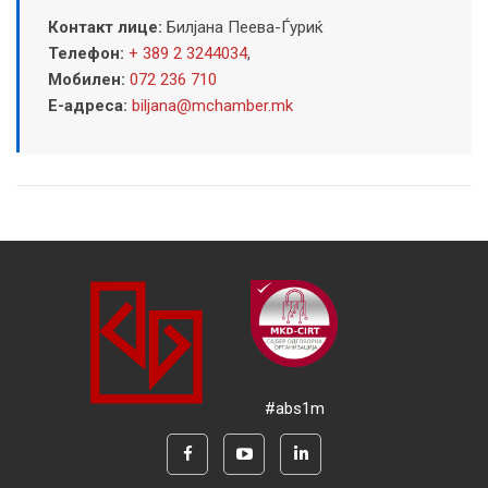
Контакт лице:
Билјана Пеева-Ѓуриќ
Телефон:
+ 389 2 3244034
,
Мобилен:
072 236 710
Е-адреса:
biljana@mchamber.mk
#abs1m