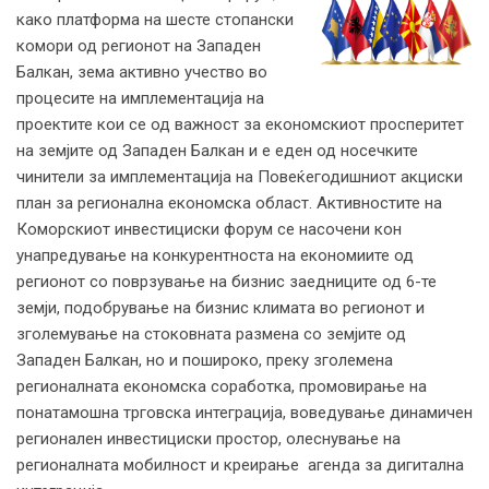
како платформа на шесте стопански
комори од регионот на Западен
Балкан, зема активно учество во
процесите на имплементација на
проектите кои се од важност за економскиот просперитет
на земјите од Западен Балкан и е еден од носечките
чинители за имплементација на Повеќегодишниот акциски
план за регионална економска област. Активностите на
Коморскиот инвестициски форум се насочени кон
унапредување на конкурентноста на економиите од
регионот со поврзување на бизнис заедниците од 6-те
земји, подобрување на бизнис климата во регионот и
зголемување на стоковната размена со земјите од
Западен Балкан, но и пошироко, преку зголемена
регионалната економска соработка, промовирање на
понатамошна трговска интеграција, воведување динамичен
регионален инвестициски простор, олеснување на
регионалната мобилност и креирање агенда за дигитална