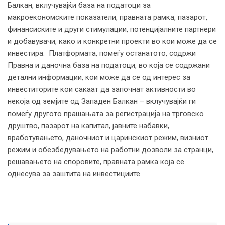
Балкан, вклучувајќи база на податоци за
макроекономските показатели, правната рамка, пазарот,
финансиските и други стимулации, потенцијалните партнери
и добавувачи, како и конкретни проекти во кои може да се
инвестира. Платформата, помеѓу останатото, содржи
Правна и даночна база на податоци, во која се содржани
детални информации, кои може да се од интерес за
инвеститорите кои сакаат да започнат активности во
некоја од земјите од Западен Балкан – вклучувајќи ги
помеѓу другото прашањата за регистрација на трговско
друштво, пазарот на капитал, јавните набавки,
вработувањето, даночниот и царинскиот режим, визниот
режим и обезбедувањето на работни дозволи за странци,
решавањето на споровите, правната рамка која се
однесува за заштита на инвестициите.