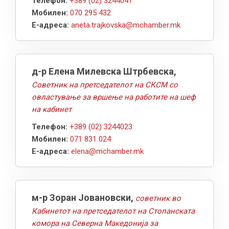
Телефон:
+389 (02) 3244041
Мобилен:
070 295 432
Е-адреса:
aneta.trajkovska@mchamber.mk
д-р Елена Милевска Штрбевска,
Советник на претседателот на СКСМ со
овластување за вршење на работите на шеф
на кабинет
Телефон:
+389 (02) 3244023
Мобилен:
071 831 024
Е-адреса:
elena@mchamber.mk
м-р Зоран Јовановски,
советник во
Кабинетот на претседателот на Стопанската
комора на Северна Македонија за