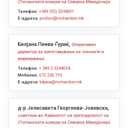
Стопанската комора на Северна Македонија
Телефон:
+389 (02) 3244001
Е-адреса:
peshev@mchamber.mk
Билјана Пеева-Ѓуриќ,
Оперативен
директор за претставување на членките и
вмрежување
Телефон:
+ 389 2 3244034
,
Мобилен:
072 236 710
Е-адреса:
biljana@mchamber.mk
д-р Јелисавета Георгиева-Јовевска,
советник во Кабинетот на претседателот на
Стопанската комора на Северна Македонија