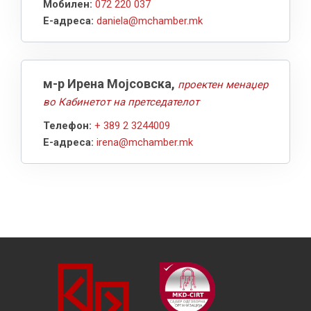
Мобилен:
072 220 037
Е-адреса:
daniela@mchamber.mk
м-р Ирена Мојсовска,
проектен менаџер
во Кабинетот на претседателот
Телефон:
+ 389 2 3244009
Е-адреса:
irena@mchamber.mk