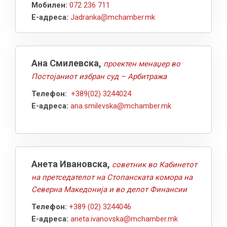
Мобилен:
072 236 711
Е-адреса:
Jadranka@mchamber.mk
Ана Смилевска,
проектен менаџер во
Постојаниот избран суд – Арбитража
Телефон:
+389(02) 3244024
Е-адреса
:
ana.smilevska@mchamber.mk
Анета Ивановска,
советник во Кабинетот
на претседателот на Стопанската комора на
Северна Македонија и во делот Финансии
Телефон:
+389 (02) 3244046
Е-адреса:
aneta.ivanovska@mchamber.mk