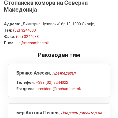
Стопанска комора на Северна
Македонија
Адреса:
„Димитрие Чуповски“ бр.13, 1000 Скопје,
Тел:
(02) 3244000
Факс:
(02) 3244088
E-mail:
ic@mchamber.mk
Раководен тим
Бранко Азески,
Претседател
Телефон:
+389 (02) 3244022
Е-адреса:
president@mchamber.mk
м-р Антони Пешев,
Извршен директор на