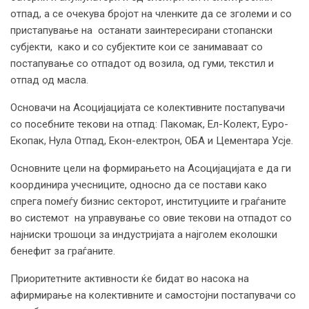
отпад, а се очекува бројот на членките да се зголеми и со
пристапување на останати заинтересирани стопански
субјекти, како и со субјектите кои се занимаваат со
постапување со отпадот од возила, од гуми, текстил и
отпад од масла.
Основачи на Асоцијацијата се колективните постапувачи
со посебните текови на отпад: Пакомак, Ел-Колект, Еуро-
Екопак, Нула Отпад, Екон-електрон, ОБА и Цементара Усје.
Основните цели на формирањето на Асоцијацијата е да ги
координира учесниците, односно да се постави како
спрега помеѓу бизнис секторот, институциите и граѓаните
во системот на управување со овие текови на отпадот со
најниски трошоци за индустријата а најголем еколошки
бенефит за граѓаните.
Приоритетните активности ќе бидат во насока на
афирмирање на колективните и самостојни постапувачи со