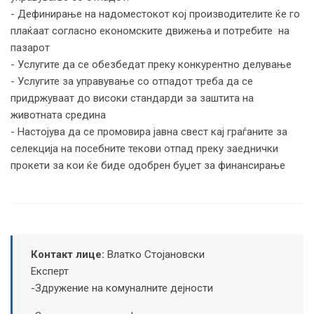
- Дефинирање на надоместокот кој производителите ќе го
плаќаат согласно економските движења и потребите на
пазарот
- Услугите да се обезбедат преку конкурентно делување
- Услугите за управување со отпадот треба да се
придржуваат до високи стандарди за заштита на
животната средина
- Настојува да се промовира јавна свест кај граѓаните за
селекција на посебните текови отпад преку заеднички
прокети за кои ќе биде одобрен буџет за финансирање
Контакт лице:
Влатко Стојановски
Експерт
-Здружение на комуналните дејности