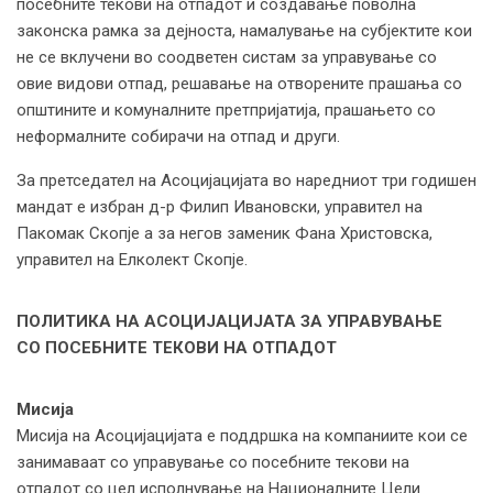
посебните текови на отпадот и создавање поволна
законска рамка за дејноста, намалување на субјектите кои
не се вклучени во соодветен систам за управување со
овие видови отпад, решавање на отворените прашања со
општините и комуналните претпријатија, прашањето со
неформалните собирачи на отпад и други.
За претседател на Асоцијацијата во наредниот три годишен
мандат е избран д-р Филип Ивановски, управител на
Пакомак Скопје а за негов заменик Фана Христовска,
управител на Елколект Скопје.
ПОЛИТИКА НА АСОЦИЈАЦИЈАТА ЗА УПРАВУВАЊЕ
СО ПОСЕБНИТЕ ТЕКОВИ НА ОТПАДОТ
Мисија
Мисија на Асоцијацијата е поддршка на компаниите кои се
занимаваат со управување со посебните текови на
отпадот со цел исполнување на Националните Цели