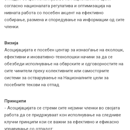
согласно националата регулатива и оптимизација на
нивната работа со посебен акцент на ефективно
собирање, размена и споредување на информации од сите
членки.
Визија
Асоцијацијата е посебен центар за изнаоѓање на еколошк,
ефективни и иновативно-технолошки начини за да се
обезбеди исполнување на обврските и одговорностите на
сите чинители преку колективните или самостојните
системи за остваруваење на Националните цели за
посебните текови на отпад.
Принципи
- Асоцијацијата се стреми сите нејзини членки во својата
работа да се придржуваат кон исполнување на следниве
клучни принципи кои се важни за ефективно и ефикасно
управување со отпадот: