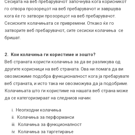
Сесијата на веб пребарувачот започнува кога корисникот
го отвора прозорецот на веб пребарувачот и завршува
кога ќе го затвори прозорецот на веб пребарувачот.
Сесиските колачињата се привремени. Откако ќе го
затворите веб пребарувачот, сите сесиски колачиња се
бришат.
2. Koи колачиња ги користиме и зошто?
Веб страната користи колачиња за да ве разликува од
другите корисници на веб страната. Ова ни помага да ви
овозможиме подобра функционалност кога ја пребарувате
веб страната, и исто така ни овозможува да ја подобриме.
Колачињата што ги користиме на нашата веб страна може
да се категоризираат на следниов начин:
i. Неопходни колачиња
ii. Колачиња за перформанси
iii. Колачиња за функционалност
iv. Колачиња за таргетирање