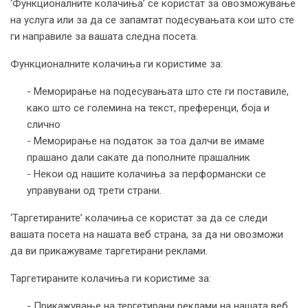
‘Функционалните колачиња’ се користат за овозможување
на услуга или за да се запамтат подесувањата кои што сте
ги направиле за вашата следна посета.
Функционалните колачиња ги користиме за:
- Меморирање на подесувањата што сте ги поставиле,
како што се големина на текст, преференци, боја и
слично
- Меморирање на податок за тоа далчи ве имаме
прашано дали сакате да пополните прашалник
- Некои од нашите колачиња за перформански се
управувани од трети страни.
‘Таргетираните’ колачиња се користат за да се следи
вашата посета на нашата веб страна, за да ни овозможи
да ви прикажуваме таргетирани реклами.
Таргетираните колачиња ги користиме за:
- Прикажување на тергетирани реклами на нашата веб