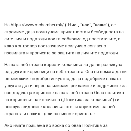
На https://www.mchamber.mk/
("Ние", "нас", "наше")
, се
стремиме да ја почитуваме приватноста и безбедноста на
сите лични податоци кои ги собираме од посетителите, и
како контролор постапуваме исклучиво согласно
правилата и прописите за заштита на личните податоци.
Нашата веб страна користи колачиња за да ве разликува
од другите корисници на веб-страната. Ова ни помага да ви
овозможиме подобро искуство, да ја подобриме нашата
услуга и да ги персонализираме рекламите и содржините за
вас додека ја користите нашата веб страна Оваа политика
за користење на колачиња („Политика за колачиња“) ги
опишува видовите колачиња што ги користиме на веб
страната и нашите цели за нивно користење.
Ако имате прашања во врска со оваа Политика за