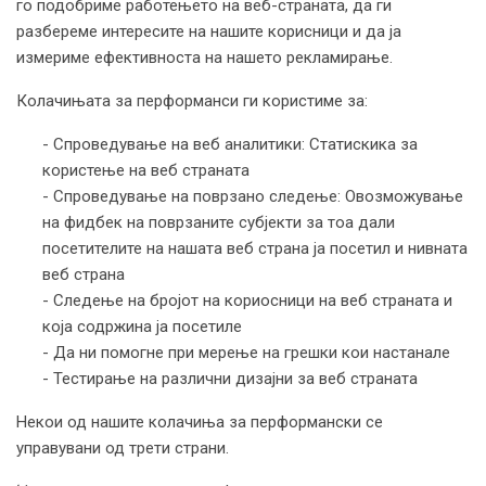
го подобриме работењето на веб-страната, да ги
разбереме интересите на нашите корисници и да ја
измериме ефективноста на нашето рекламирање.
Колачињата за перформанси ги користиме за:
- Спроведување на веб аналитики: Статискика за
користење на веб страната
- Спроведување на поврзано следење: Овозможување
на фидбек на поврзаните субјекти за тоа дали
посетителите на нашата веб страна ја посетил и нивната
веб страна
- Следење на бројот на кориосници на веб страната и
која содржина ја посетиле
- Да ни помогне при мерење на грешки кои настанале
- Тестирање на различни дизајни за веб страната
Некои од нашите колачиња за перформански се
управувани од трети страни.