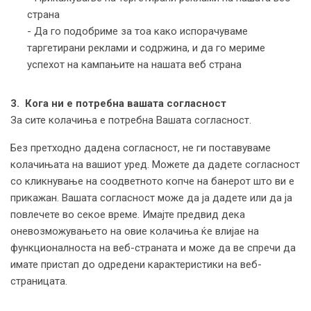
страна
- Да го подобриме за тоа како испорачуваме
таргетирани реклами и содржина, и да го мериме
успехот на кампањите на нашата веб страна
3. Кога ни е потребна вашата согласност
За сите колачиња е потребна Вашата согласност.
Без претходно дадена согласност, не ги поставуваме
колачињата на вашиот уред. Можете да дадете согласност
со кликнување на соодветното копче на банерот што ви е
прикажан. Вашата согласност може да ја дадете или да ја
повлечете во секое време. Имајте предвид дека
оневозможувањето на овие колачиња ќе влијае на
функционалноста на веб-страната и може да ве спречи да
имате пристап до одредени карактеристики на веб-
страницата.