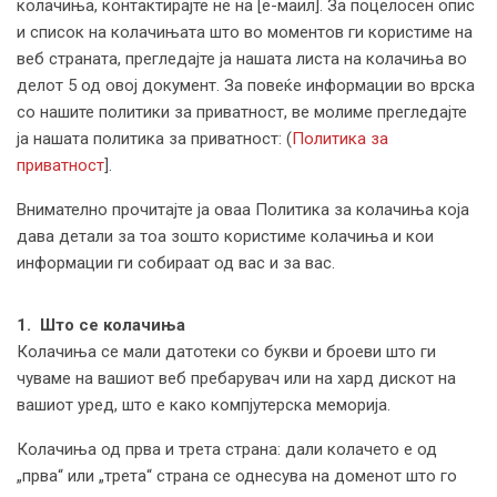
колачиња, контактирајте не на [е-маил]. За поцелосен опис
и список на колачињата што во моментов ги користиме на
веб страната, прегледајте ја нашата листа на колачиња во
делот 5 од овој документ. За повеќе информации во врска
со нашите политики за приватност, ве молиме прегледајте
ја нашата политика за приватност: (
Политика за
приватност
].
Внимателно прочитајте ја оваа Политика за колачиња која
дава детали за тоа зошто користиме колачиња и кои
информации ги собираат од вас и за вас.
1. Што се колачиња
Колачиња се мали датотеки со букви и броеви што ги
чуваме на вашиот веб пребарувач или на хард дискот на
вашиот уред, што е како компјутерска меморија.
Колачиња од прва и трета страна: дали колачето е од
„прва“ или „трета“ страна се однесува на доменот што го