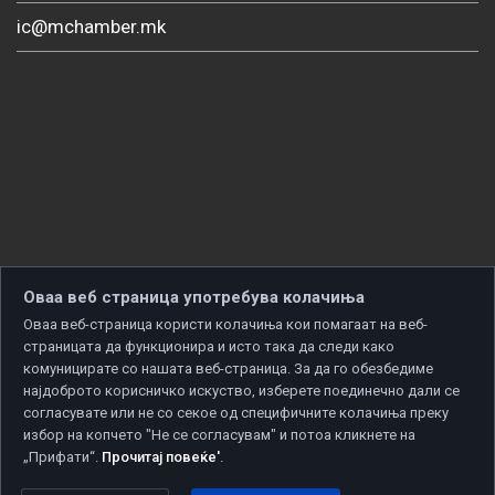
ic@mchamber.mk
Оваа веб страница употребува колачиња
Оваа веб-страница користи колачиња кои помагаат на веб-
страницата да функционира и исто така да следи како
комуницирате со нашата веб-страница. За да го обезбедиме
најдоброто корисничко искуство, изберете поединечно дали се
согласувате или не со секое од специфичните колачиња преку
избор на копчето "Не се согласувам" и потоа кликнете на
„Прифати“.
Прочитај повеќе'
.
Copyright © 2026 Developed by
Unet
. All rights reserved.