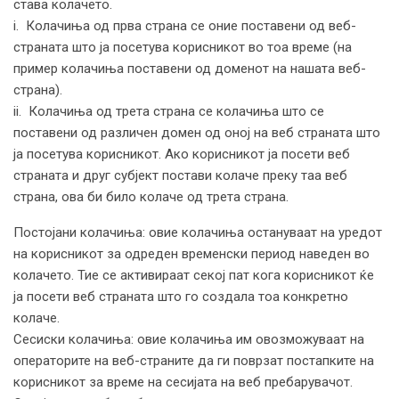
става колачето.
i. Колачиња од прва страна се оние поставени од веб-
страната што ја посетува корисникот во тоа време (на
пример колачиња поставени од доменот на нашата веб-
страна).
ii. Колачиња од трета страна се колачиња што се
поставени од различен домен од оној на веб страната што
ја посетува корисникот. Ако корисникот ја посети веб
страната и друг субјект постави колаче преку таа веб
страна, ова би било колаче од трета страна.
Постојани колачиња: овие колачиња остануваат на уредот
на корисникот за одреден временски период наведен во
колачето. Тие се активираат секој пат кога корисникот ќе
ја посети веб страната што го создала тоа конкретно
колаче.
Сесиски колачиња: овие колачиња им овозможуваат на
операторите на веб-страните да ги поврзат постапките на
корисникот за време на сесијата на веб пребарувачот.