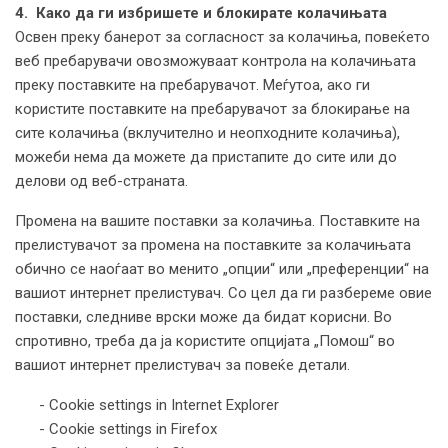
4. Како да ги избришете и блокирате колачињата
Освен преку банерот за согласност за колачиња, повеќето
веб пребарувачи овозможуваат контрола на колачињата
преку поставките на пребарувачот. Меѓутоа, ако ги
користите поставките на пребарувачот за блокирање на
сите колачиња (вклучително и неопходните колачиња),
можеби нема да можете да пристапите до сите или до
делови од веб-страната.
Промена на вашите поставки за колачиња. Поставките на
прелистувачот за промена на поставките за колачињата
обично се наоѓаат во менито „опции“ или „преференции“ на
вашиот интернет прелистувач. Со цел да ги разбереме овие
поставки, следниве врски може да бидат корисни. Во
спротивно, треба да ја користите опцијата „Помош“ во
вашиот интернет прелистувач за повеќе детали.
- Cookie settings in Internet Explorer
- Cookie settings in Firefox