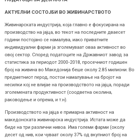
АКТУЕЛНИ СОСТОЈБИ ВО ЖИВИНАРСТВОТО
Живинарската индустрија, која главно е фокусирана на
производство на јајца, во текот на последните дваесет
години постојано се намалува, иако приватните
индивидуални фарми ја зголемуваат оваа активност во
овој сектор. Според податоците на Државниот завод за
статистика за периодот 2000-2018, просечниот годишен
број на живина во Македонија беше околу 2.85 милиони. Во
предметниот перод, постои намалување на бројот на
несилки кој не влијае на производството на јајца, поради
зголемената продуктивност (соодветна околина,
раководење и опрема, и т.н).
Производството на јајца е примарна активност на
македонската живинарска индустрија. Истата може да
биде на три различни нивоа. Има големи фарми (околу
десет од нив, кои чуваат околу 37% од вкупниот број на