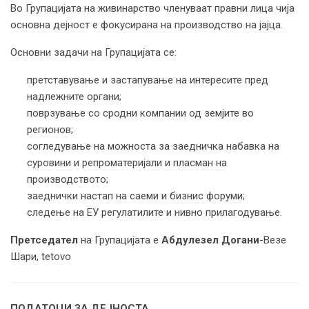
Во Групацијата на живинарство членуваат правни лица чија
основна дејност е фокусирана на производство на јајца.
Основни задачи на Групацијата се:
претставување и застапување на интересите пред
надлежните органи;
поврзување со сродни компании од земјите во
регионов;
согледување на можноста за заедничка набавка на
суровини и репроматеријали и пласман на
производството;
заеднички настап на саеми и бизнис форуми;
следење на ЕУ регулатилите и нивно прилагодување.
Претседател
на Групацијата е
Абдулезел Догани
-Везе
Шари, tetovo
ПОДАТОЦИ ЗА ДЕЈНОСТА