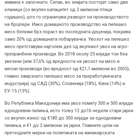
живина е започнато. Сепак, во земјата постојат само две
кланици (со вкупен капацитет од 2 милиони птици
годишно), што го ограничува развојот на производството
на бројлери. Иако домашното производство на пилешко
месо бележи брз пораст во последната деценија, покрива
само 20% од домашната побарувачка. Увозот на пилешко
месо претставува најголем дел од вкупниот увоз на агро-
прехранбени производи. Во 2018 околу 25 илјади тои беа
увезени (или 37,6% од вредноста на увозот на месо и
месни производи (во вредност од €21,1 милиони во 2005),
главно замрзнато пилешко месо за преработувачката
индустрија) од САД (30%), Словенија (18%), Кина (14%) и
ЕУ-15 (13%).
Во Република Македонија има увоз помеѓу 300 и 500 илјади
еднодневни пилиња, исто толку 12 до16 недели стари јарки
со вкупен износ од €180 до 300 илјади за еднодневни
пилиња, и €1 дo 2 милиони за јарки. Главните цели на
претходните мерки на политиката на жининарската