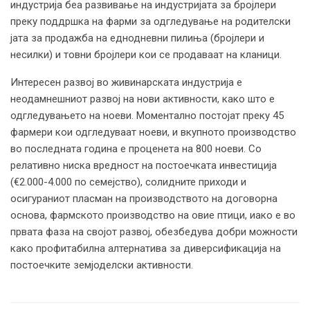
индустрија беа развивање на индустријата за бројлери
преку поддршка на фарми за одгледување на родителски
јата за продажба на еднодневни пилиња (бројлери и
несилки) и товни бројлери кои се продаваат на кланици.
Интересен развој во живинарската индустрија е
неодамнешниот развој на нови активности, како што е
одгледувањето на ноеви. Моментално постојат преку 45
фармери кои одгледуваат ноеви, и вкупното производство
во последната година е проценета на 800 ноеви. Со
релативно ниска вредност на постоечката инвестиција
(€2.000-4.000 по семејство), солидните приходи и
осигураниот пласман на производството на договорна
основа, фармското производство на овие птици, иако е во
првата фаза на својот развој, обезбедува добри можности
како профитабилна алтернатива за диверсификација на
постоечките земјоделски активности.