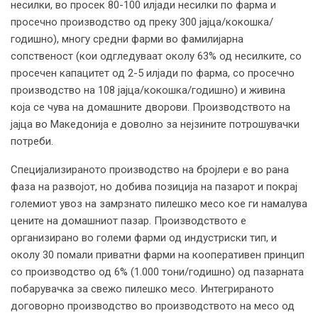
несилки, во просек 80-100 илјади несилки по фарма и
просечно производство од преку 300 јајца/кокошка/
годишно), многу средни фарми во фамилијарна
сопственост (кои одгледуваат околу 63% од несилките, со
просечен капацитет од 2-5 илјади по фарма, со просечно
производство на 108 јајца/кокошка/годишно) и живина
која се чува на домашните дворови. Производството на
јајца во Македонија е доволно за нејзините потрошувачки
потреби.
Специјализираното производство на бројлери е во рана
фаза на развојот, но добива позиција на пазарот и покрај
големиот увоз на замрзнато пилешко месо кое ги намалува
цените на домашниот пазар. Производството е
организирано во големи фарми од индустриски тип, и
околу 30 помали приватни фарми на кооперативен принцип
со производство од 6% (1.000 тони/годишно) од пазарната
побарувачка за свежо пилешко месо. Интегрираното
договорно производство во производството на месо од