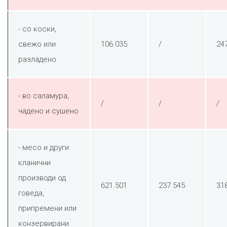
- со коски,
свежо или
106.035
/
24
разладено
- во саламура,
/
/
/
чадено и сушено
- месо и други
кланични
производи од
621.501
237.545
31
говеда,
припремени или
конзервирани