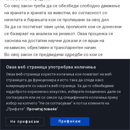
Со овој закон треба да се обезбеди слободно движење
на храната и храната за животни, во согласност со
начелата и барањата кои се пропишани за овој дел.
За да се постигнат овие цели, прописите кои се донесени
се базираат на анализа на ризикот. Оваа проценка се
заснова на достапни научни докази и се врши на
независен, објективен и транспарентен начин.
Во овој закон се предвидени одредби со кои се
регулираат следните прашања:
Оваа веб страница употребува колачиња
- Поимот храна;
Оваа веб-страница користи колачиња кои помагаат на веб-
- Општи обврски во прометот со храна;
страницата да функционира и исто така да следи како
- Надлежен орган за вршење на работите од областа на
комуницирате со нашата веб-страница. За да го обезбедиме
безбедноста на храна и храна за животни, како и надзор
најдоброто корисничко искуство, изберете поединечно дали се
на ветеринарните активности во областа на здравствената
согласувате или не со секое од специфичните колачиња преку
заштита на животните;
избор на копчето "Не се согласувам" и потоа кликнете на
„Прифати“.
Прочитај повеќе'
.
- Надлежности на Министерството за земјоделство,
шумарство и водостопанство;
Прифаќам
Не прифаќам
- Органи кои вршат работи од областа на безбедност на