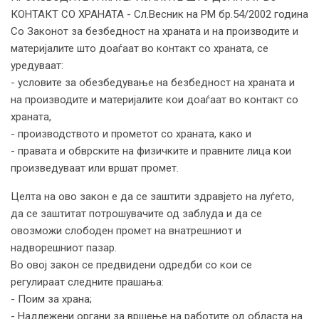
КОНТАКТ СО ХРАНАТА - Сл.Весник на РМ бр.54/2002 година
Со Законот за безбедност на храната и на производите и
материјалите што доаѓаат во контакт со храната, се
уредуваат:
- условите за обезбедување на безбедност на храната и
на производите и материјалите кои доаѓаат во контакт со
храната,
- производството и прометот со храната, како и
- правата и обврските на физичките и правните лица кои
произведуваат или вршат промет.
Целта на ово закон е да се заштити здравјето на луѓето,
да се заштитат потрошувачите од заблуда и да се
овозможи слободен промет на внатрешниот и
надворешниот пазар.
Во овој закон се предвидени одредби со кои се
регулираат следните прашања:
- Поим за храна;
- Надлежени органи за вршење на работите од областа на