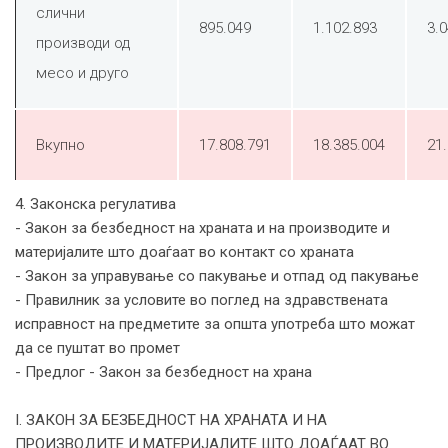
слични
895.049
1.102.893
3.
производи од
месо и друго
Вкупно
17.808.791
18.385.004
21
4. Законска регулатива
- Закон за безбедност на храната и на производите и
материјалите што доаѓаат во контакт со храната
- Закон за управување со пакување и отпад од пакување
- Правилник за условите во поглед на здравствената
исправност на предметите за општа употреба што можат
да се пуштат во промет
- Предлог - Закон за безбедност на храна
I. ЗАКОН ЗА БЕЗБЕДНОСТ НА ХРАНАТА И НА
ПРОИЗВОДИТЕ И МАТЕРИЈАЛИТЕ ШТО ДОАЃААТ ВО