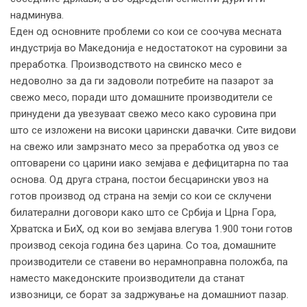
надминува.
Еден од основните проблеми со кои се соочува месната
индустрија во Македонија е недостатокот на суровини за
преработка. Производството на свинско месо е
недоволно за да ги задоволи потребите на пазарот за
свежо месо, поради што домашните производители се
принудени да увезуваат свежо месо како суровина при
што се изложени на високи царински давачки. Сите видови
на свежо или замрзнато месо за преработка од увоз се
оптоварени со царини иако земјава е дефицитарна по таа
основа. Од друга страна, постои бесцарински увоз на
готов производ од страна на земји со кои се склучени
билатерални договори како што се Србија и Црна Гора,
Хрватска и БиХ, од кои во земјава влегува 1.900 тони готов
производ секоја година без царина. Со тоа, домашните
производители се ставени во нерамноправна положба, па
наместо македонските производители да станат
извозници, се борат за задржување на домашниот пазар.