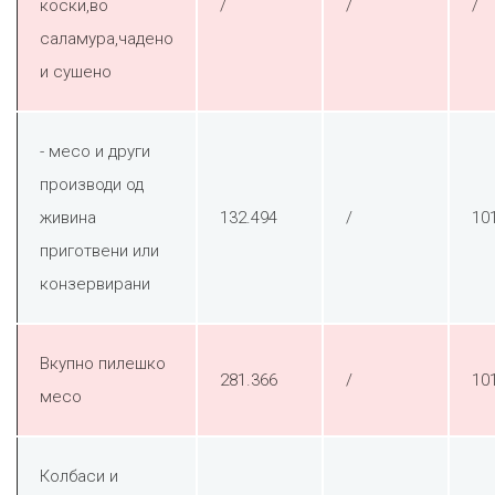
коски,во
/
/
/
саламура,чадено
и сушено
- месо и други
производи од
живина
132.494
/
10
приготвени или
конзервирани
Вкупно пилешко
281.366
/
10
месо
Колбаси и