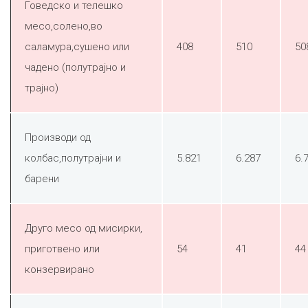
Говедско и телешко
месо,солено,во
саламура,сушено или
408
510
50
чадено (полутрајно и
трајно)
Производи од
колбас,полутрајни и
5.821
6.287
6.
барени
Друго месо од мисирки,
приготвено или
54
41
44
конзервирано