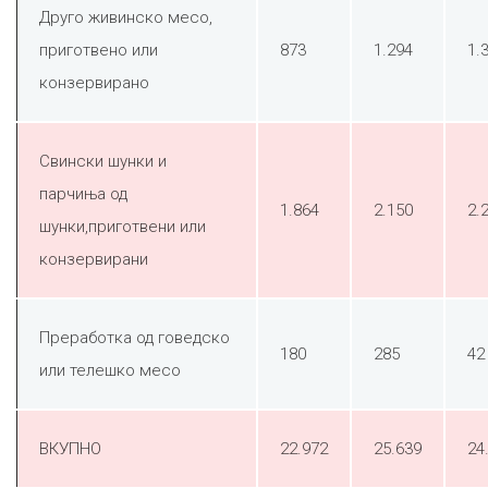
Друго живинско месо,
приготвено или
873
1.294
1.
конзервирано
Свински шунки и
парчиња од
1.864
2.150
2.
шунки,приготвени или
конзервирани
Преработка од говедско
180
285
42
или телешко месо
ВКУПНО
22.972
25.639
24