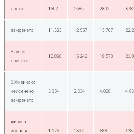
свежо
1502
2685
2802
378
замрзнато
11.383
12.557
15.767
22.
Вкупно
12.886
15.242
18.570
26.
свинско
3.Живинско
неисечено
3.354
2.034
4.020
4.93
замрзнато
живина
исечена
1.975
1347
588
133