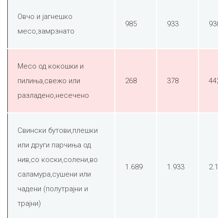
Овчо и јагнешко
985
933
93
месо,замрзнато
Месо од кокошки и
пилиња,свежо или
268
378
44
разладено,несечено
Свински бутови,плешки
или други парчиња од
нив,со коски,солени,во
1.689
1.933
2.
саламура,сушени или
чадени (полутрајни и
трајни)