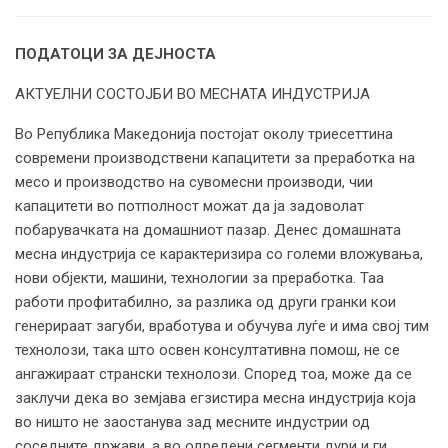
ПОДАТОЦИ ЗА ДЕЈНОСТА
АКТУЕЛНИ СОСТОЈБИ ВО МЕСНАТА ИНДУСТРИЈА
Во Република Македонија постојат околу триесеттина
современи производствени капацитети за преработка на
месо и производство на сувомесни производи, чии
капацитети во потполност можат да ја задоволат
побарувачката на домашниот пазар. Денес домашната
месна индустрија се карактеризира со големи вложувања,
нови објекти, машини, технологии за преработка. Таа
работи профитабилно, за разлика од други гранки кои
генерираат загуби, вработува и обучува луѓе и има свој тим
технолози, така што освен консултативна помош, не се
ангажираат странски технолози. Според тоа, може да се
заклучи дека во земјава егзистира месна индустрија која
во ништо не заостанува зад месните индустрии од
соседните држави, а во одредени сегменти дури и ги