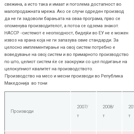
свежина, а исто така и имаат и поголема достапност во
малопродажната мрежа. Ако се случи одреден производ
да не ги задоволи барањата на оваа програма, прво се
опоменува производителот, а потоа се одзема знакот.
HACCP -системот е неопходност, бидејќи во ЕУ не е можен
извоз на храна која не ги запазува овие стандарди. За
целосно имплементирање на овој систем потребно е
воведување на овој систем и во примарното производство
по што, целиот систем ќе се заокружи со цел подигање на
целокупниот квалитет на производството.
Производство на месо и месни производи во Република
Македонија во тони
2007/
2008/
20
Производи
т
т
т