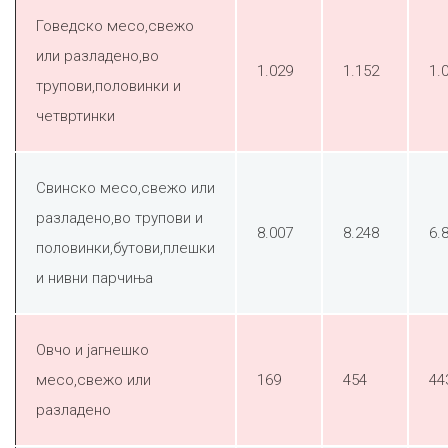
Говедско месо,свежо
или разладено,во
1.029
1.152
1.
трупови,половинки и
четвртинки
Свинско месо,свежо или
разладено,во трупови и
8.007
8.248
6.
половинки,бутови,плешки
и нивни парчиња
Овчо и јагнешко
месо,свежо или
169
454
44
разладено