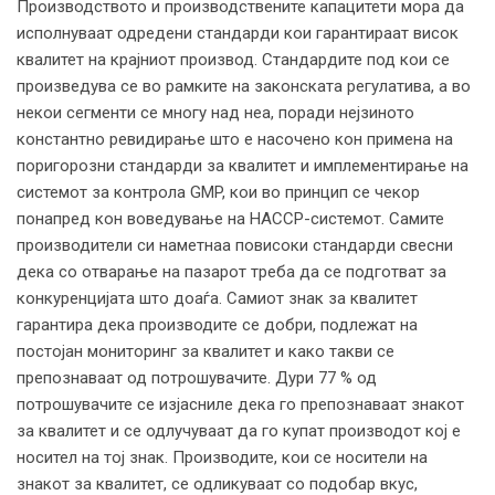
Производството и производствените капацитети мора да
исполнуваат одредени стандарди кои гарантираат висок
квалитет на крајниот производ. Стандардите под кои се
произведува се во рамките на законската регулатива, а во
некои сегменти се многу над неа, поради нејзиното
константно ревидирање што е насочено кон примена на
поригорозни стандарди за квалитет и имплементирање на
системот за контрола GMP, кои во принцип се чекор
понапред кон воведување на HACCP-системот. Самите
производители си наметнаа повисоки стандарди свесни
дека со отварање на пазарот треба да се подготват за
конкуренцијата што доаѓа. Самиот знак за квалитет
гарантира дека производите се добри, подлежат на
постојан мониторинг за квалитет и како такви се
препознаваат од потрошувачите. Дури 77 % од
потрошувачите се изјасниле дека го препознаваат знакот
за квалитет и се одлучуваат да го купат производот кој е
носител на тој знак. Производите, кои се носители на
знакот за квалитет, се одликуваат со подобар вкус,