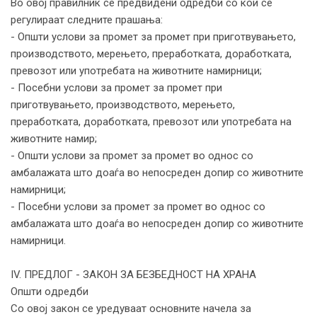
Во овој правилник се предвидени одредби со кои се
регулираат следните прашања:
- Општи услови за промет за промет при приготвувањето,
производството, мерењето, преработката, доработката,
превозот или употребата на животните намирници;
- Посебни услови за промет за промет при
приготвувањето, производството, мерењето,
преработката, доработката, превозот или употребата на
животните намир;
- Општи услови за промет за промет во однос со
амбалажата што доаѓа во непосреден допир со животните
намирници;
- Посебни услови за промет за промет во однос со
амбалажата што доаѓа во непосреден допир со животните
намирници.
IV. ПРЕДЛОГ - ЗАКОН ЗА БЕЗБЕДНОСТ НА ХРАНА
Општи oдредби
Со овој закон се уредуваат основните начела за