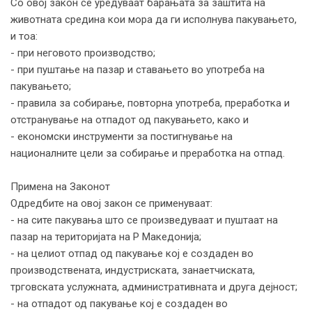
Со овој закон се уредуваат барањата за заштита на
животната средина кои мора да ги исполнува пакувањето,
и тоа:
- при неговото производство;
- при пуштање на пазар и ставањето во употреба на
пакувањето;
- правила за собирање, повторна употреба, преработка и
отстранување на отпадот од пакувањето, како и
- економски инструменти за постигнување на
националните цели за собирање и преработка на отпад.
Примена на Законот
Одредбите на овој закон се применуваат:
- на сите пакувања што се произведуваат и пуштаат на
пазар на територијата на Р Македонија;
- на целиот отпад од пакување кој е создаден во
производствената, индустриската, занаетчиската,
трговската услужната, административната и друга дејност;
- на отпадот од пакување кој е создаден во