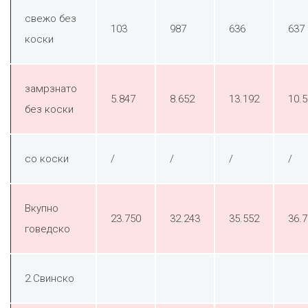
свежо без
103
987
636
637
коски
замрзнато
5.847
8.652
13.192
10.5
без коски
со коски
/
/
/
/
Вкупно
23.750
32.243
35.552
36.
говедско
2.Свинско