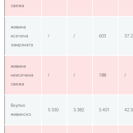
свежа
живина
исечена
/
/
603
37.
замрзната
живина
неисечена
/
/
188
/
свежа
Вкупно
5.330
3.382
5.401
42.
живинско