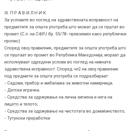
III. П Р А В И Л Н И К
За условите во поглед на здравствената исправност на
предметите за општа употреба што можат да се пуштат во
промет (С.л. на СФРЈ бр. 55/78- превземен како републички
пропис)
Според овој правилник, предметите за општа употреба што
се пуштаат во промет во Република Македонија, мораат да
исполнуваат одредени услови во поглед на нивната
здравствена исправност. Според чл2 на овој правилник
под предмети за општа употреба се подразбираат:
- Садови, прибор и амбалажа за животни намирници;
- Детски играчки;
- Средства за одржување на лична хигиена и нега на
лицето и телото;
- Средства за одржување на чистотата во домаќинството;
- Тутунски преработки.