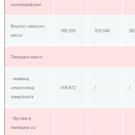
конзервирани
Вкупно свинско
183.335
352.646
58
месо
Пилешко месо
- живина,
неисечена,
148.872
/
/
замрзната
- бутови и
пилешки со