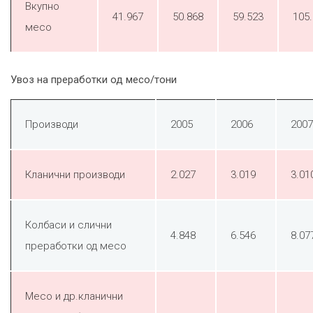
Вкупно
41.967
50.868
59.523
105
месо
Увоз на преработки од месо/тони
Производи
2005
2006
2007
Кланични производи
2.027
3.019
3.01
Колбаси и слични
4.848
6.546
8.07
преработки од месо
Месо и др.кланични