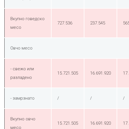
Вкупно говедско
727.536
237.545
56
месо
Овчо месо
- свежо или
15.721.505
16.691.920
17
разладено
- замрзнато
/
/
/
Вкупно овчо
15.721.505
16.691.920
17
месо