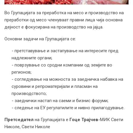
Во Групацијата за преработка на месо и производство на
преработки од месо членуваат правни лица чија основна
дејност е фокусирана на производство на јајца.
Основни задачи на Групацијата се:
- претставување и застапување на интересите пред
надлежните органи;
- поврзување со сродни компании од земјите во
регионов;
- согледување на можноста за заедничка набавка на
суровини и репроматеријали и пласман на
производството;
- заеднички настап на саеми и бизнис форуми;
- следење на ЕУ регулатилите и нивно прилагодување.
Претседател
на Групацијата е
Гоце Трајчев
-МИК Свети
Николе, Свети Николе