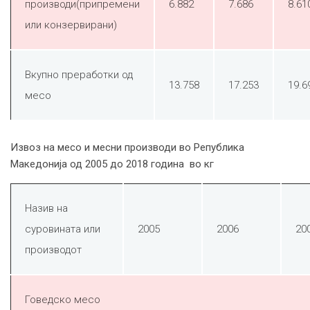
производи(припремени
6.882
7.686
8.61
или конзервирани)
Вкупно преработки од
13.758
17.253
19.6
месо
Извоз на месо и месни производи во Република
Македонија од 2005 до 2018 година во кг
Назив на
суровината или
2005
2006
20
производот
Говедско месо