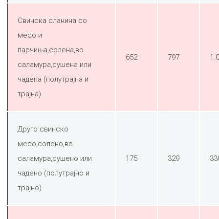
Свинска сланина со
месо и
парчиња,солена,во
652
797
1.
саламура,сушена или
чадена (полутрајна и
трајна)
Друго свинско
месо,солено,во
саламура,сушено или
175
329
33
чадено (полутрајно и
трајно)