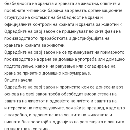
безбедноста на храната и храната за животни, општите и
посебните хигиенски барања за храната, организационите
структури на системот на безбедност на храна и
официјалните контроли на храната и храната за животни.<
Одредбите на овој закон се применуваат во сите фази на
производството, преработката и дистрибуцијата на
храната и храната за животни.
Одредбите на овој закон не се применуваат на примарното
производство на храна за домашна употреба или домашно
подготвување, како и на ракување или складирање на
храна за приватно домашно конзумирање.
Општи начела
Одредбите на овој закон и прописите кои се донесени врз
основа на овој закон треба обезбедат висок степен на
заштита на животот и здравјето на луѓето и заштита на
интересите на потрошувачите, земајќи ја предвид, каде што
е потребно, и здравствената заштита на животните и
нивната благосостојба, здравјето на растенијата и заштита
на животната средина.