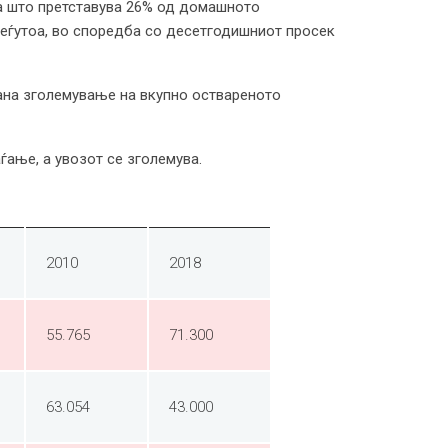
ца што претставува 26% од домашното
Меѓутоа, во споредба со десетгодишниот просек
рана зголемување на вкупно оствареното
ѓање, а увозот се зголемува.
2010
2018
55.765
71.300
63.054
43.000