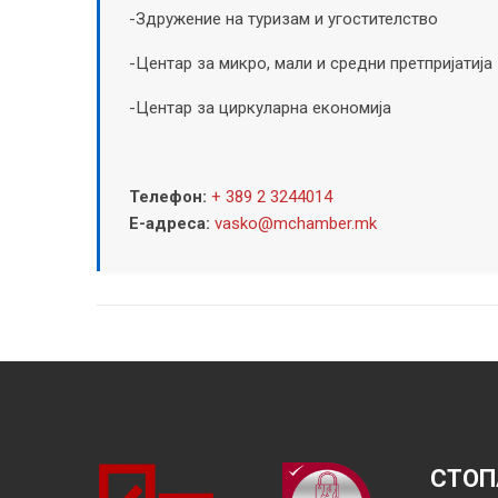
-Здружение на туризам и угостителство
-Центар за микро, мали и средни претпријатија
-Центар за циркуларна економија
Телефон:
+ 389 2 3244014
Е-адреса:
vasko@mchamber.mk
СТОП