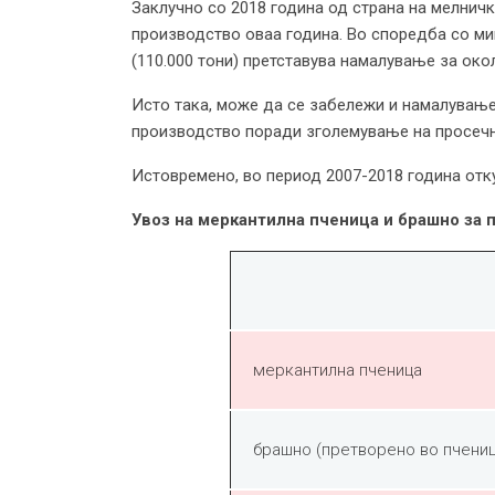
Заклучно со 2018 година од страна на мелничк
производство оваа година. Во споредба со ми
(110.000 тони) претставува намалување за окол
Исто така, може да се забележи и намалување 
производство поради зголемување на просечн
Истовремено, во период 2007-2018 година отку
Увоз на меркантилна пченица и брашно за 
меркантилна пченица
брашно (претворено во пчениц