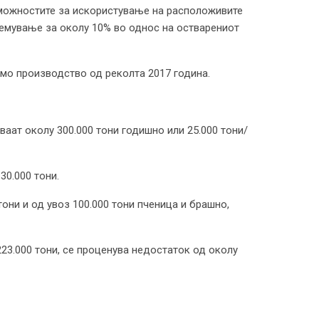
 можностите за искористување на расположивите
олемување за околу 10% во однос на остварениот
емо производство од реколта 2017 година.
аат околу 300.000 тони годишно или 25.000 тони/
30.000 тони.
они и од увоз 100.000 тони пченица и брашно,
223.000 тони, се проценува недостаток од околу