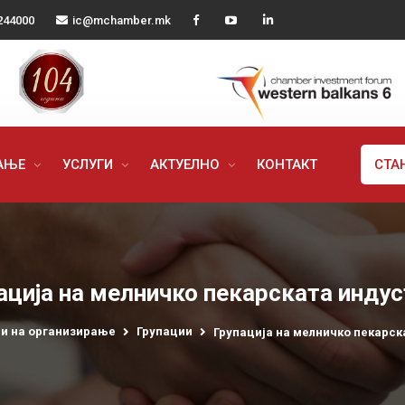
244000
ic@mchamber.mk
РАЊЕ
УСЛУГИ
АКТУЕЛНО
КОНТАКТ
СТА
ација на мелничко пекарската индус
и на организирање
Групации
Групација на мелничко пекарск