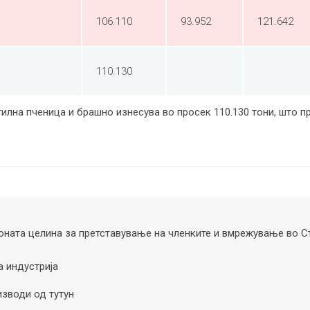
106.110
93.952
121.642
110.130
илна пченица и брашно изнесува во просек 110.130 тони, што п
ната целина за претставување на членките и вмрежување во С
а индустрија
изводи од тутун