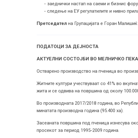
- заеднички настап на саеми и бизнис фору
- следење на ЕУ регулатилите и нивно при
Претседател
на Групацијата е Горан Малишиќ 
ПОДАТОЦИ ЗА ДЕЈНОСТА
АКТУЕЛНИ СОСТОЈБИ ВО МЕЛНИЧКО ПЕК
Остварено производство на пченица во произ
Житните култури учествуваат со 41% во вкупн
жита и се одвива на површина од околу 100.000
Во производната 2017/2018 година, во Републи
минатата производна година (95.400 ха).
Засеаната површина под пченица изнесува око
просекот за период 1995-2009 година.