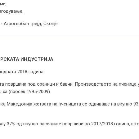
ми;
лагодување.
- Агроглобал трејд, Скопје
АРСКАТА ИНДУСТРИЈА
водната 2018 година
ата површина под ораници и бавчи. Производството на пченица 
 ха (просек 1995-2009).
ка Македонија жетвата на пченицата се одвиваше на вкупно 93.
лу 37% од вкупно засеаните површини во 2017/2018 година, шт