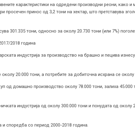
чвените карактеристики на одредени производни реони, како и
ри просечен принос од 3,2 тони на хектар, што претставува зг
ува 301.335 тони, односно за околу 20.730 тони (или 7%) погол
2017/2018 година
рската индустрија за производство на брашно и пецива изнесув
околу 20.000 тони, а потребите за добиточна исхрана се околу 
куп од домашно производство околу 78.000 тони, залиха 45.000 т
ничката индустрија од околу 300.000 тони и понудата од околу 
а и споредба со период 2000-2018 година.