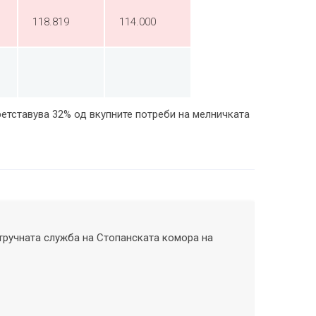
118.819
114.000
ретставува 32% од вкупните потреби на мелничката
тручната служба на Стопанската комора на