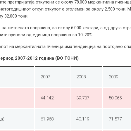
ите претпријатија откупени се околу 78.000 меркантилна пчени
натогодишниот откуп откупот е зголемен за околу 2.500 тони. 
у 32.000 тони.
на жетвената површина, за околу 6.000 хектари, а од друга ст
ите приноси од единица површина за 10-20%.
пот на меркантилната пченица има тенденција на постојано опа
период 2007-2012 година (ВО ТОНИ)
2007
2008
2009
44.142
39.737
50.065
а)
61.968
40.119
71.577