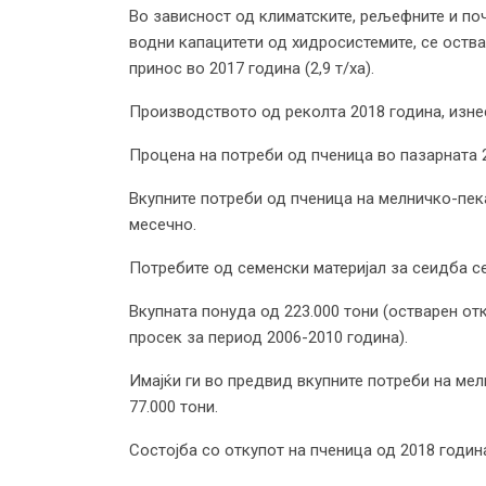
Во зависност од климатските, рељефните и по
водни капацитети од хидросистемите, се оства
принос во 2017 година (2,9 т/ха).
Производството од реколта 2018 година, изнес
Процена на потреби од пченица во пазарната 
Вкупните потреби од пченица на мелничко-пека
месечно.
Потребите од семенски материјал за сеидба се 
Вкупната понуда од 223.000 тони (остварен от
просек за период 2006-2010 година).
Имајќи ги во предвид вкупните потреби на мел
77.000 тони.
Состојба со откупот на пченица од 2018 годин