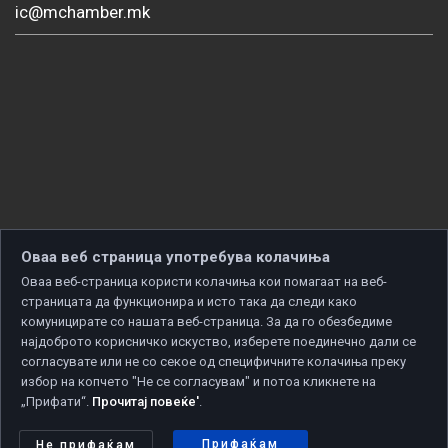
ic@mchamber.mk
Оваа веб страница употребува колачиња
Оваа веб-страница користи колачиња кои помагаат на веб-
страницата да функционира и исто така да следи како
комуницирате со нашата веб-страница. За да го обезбедиме
најдоброто корисничко искуство, изберете поединечно дали се
согласувате или не со секое од специфичните колачиња преку
избор на копчето "Не се согласувам" и потоа кликнете на
„Прифати“.
Прочитај повеќе'
.
Copyright © 2026 Developed by
Unet
. All rights reserved.
Политика за приватност
|
Политика за колачиња
Прифаќам
Не прифаќам