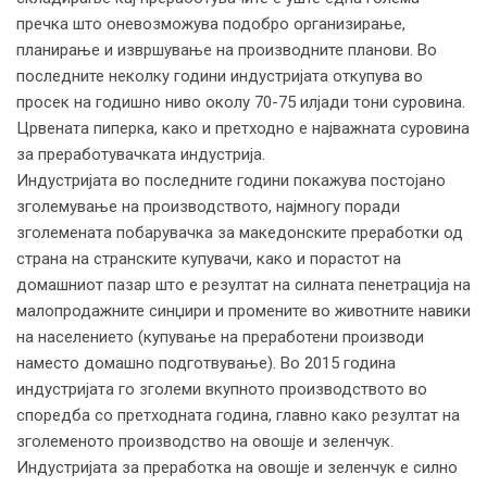
пречка што оневозможува подобро организирање,
планирање и извршување на производните планови. Во
последните неколку години индустријата откупува во
просек на годишно ниво околу 70-75 илјади тони суровина.
Црвената пиперка, како и претходно е најважната суровина
за преработувачката индустрија.
Индустријата во последните години покажува постојано
зголемување на производството, најмногу поради
зголемената побарувачка за македонските преработки од
страна на странските купувачи, како и порастот на
домашниот пазар што е резултат на силната пенетрација на
малопродажните синџири и промените во животните навики
на населението (купување на преработени производи
наместо домашно подготвување). Во 2015 година
индустријата го зголеми вкупното производството во
споредба со претходната година, главно како резултат на
зголеменото производство на овошје и зеленчук.
Индустријата за преработка на овошје и зеленчук е силно