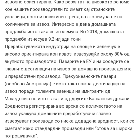
извозно ориентирана. Како резултат на високото реноме
кое нашите производители го имаат кај странските
увозници, постои позитивен тренд на зголемување на
количините за извоз. Интересно е дека домашната
продажба исто така се зголемува. Во 2018, домашната
продажба изнесува 9,2 илјади тони.
Преработувачката индустрија на овошје и зеленчук е
високо ориентирана кон извоз, извезувајќи околу 80% од
вкупното производство. Пазарите на ЕУ и на соседите се
главните дестинации на извоз за домашно произведените
и преработени производи. Прекуокеанските пазари
(особено Австралија) е исто така важна дестинација на
извоз поради големите заеници на имигранти од
Македонија но исто така, и од другите Балкански држави.
Вредноста регистрирана во врска со количеството на
извоз укажува домашните преработувачи главно
извезуваат производи со ниска додадена вредност, кои се
сметаат како стандардни производи или “стока за широка
потрошувачка“.