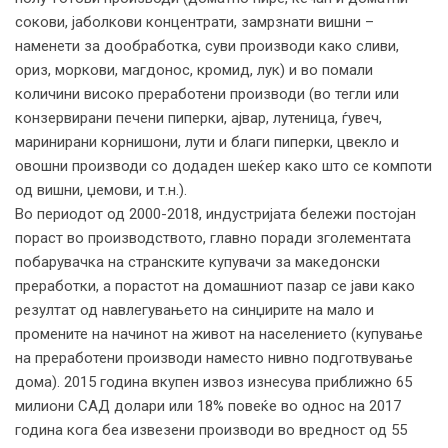
сокови, јаболкови концентрати, замрзнати вишни –
наменети за дообработка, суви производи како сливи,
ориз, моркови, магдонос, кромид, лук) и во помали
количини високо преработени производи (во тегли или
конзервирани печени пиперки, ајвар, лутеница, ѓувеч,
маринирани корнишони, лути и благи пиперки, цвекло и
овошни производи со додаден шеќер како што се компоти
од вишни, џемови, и т.н.).
Во периодот од 2000-2018, индустријата бележи постојан
пораст во производството, главно поради зголементата
побарувачка на странските купувачи за македонски
преработки, а порастот на домашниот пазар се јави како
резултат од навлегувањето на синџирите на мало и
промените на начинот на живот на населението (купување
на преработени производи наместо нивно подготвување
дома). 2015 година вкупен извоз изнесува приближно 65
милиони САД долари или 18% повеќе во однос на 2017
година кога беа извезени производи во вредност од 55