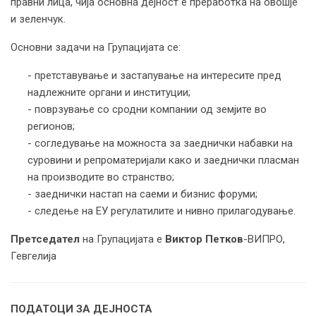
правни лица, чија основна дејност е преработка на овошје
и зеленчук.
Основни задачи на Групацијата се:
- претставување и застапување на интересите пред
надлежните органи и институции;
- поврзување со сродни компании од земјите во
регионов;
- согледување на можноста за заеднички набавки на
суровини и репроматеријали како и заеднички пласман
на производите во странство;
- заеднички настап на саеми и бизнис форуми;
- следење на ЕУ регулатилите и нивно прилагодување.
Претседател
на Групацијата е
Виктор Петков
-ВИПРО,
Гевгелија
ПОДАТОЦИ ЗА ДЕЈНОСТА