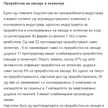
Преработка на овошје и зеленчук
Еден од главните подсектори во прехранбената индустрија
и важен сегмент од агроиндустрискиот комплекс е
конзервната индустрија, односно индустријата за
преработка и конзервирање на овошје и зеленчук во која
се регистрирани 43 фирми со вкупно 1.165 стално
вработени. Од нив 22 претпријатија преработуваат само
зеленчук , 4 се занимаваат само со преработка на овошје
додека 17 претпријатија имаат комбинираната преработка
(овошје и зеленчук). Општо земено, околу 91% од сите
активности опфаќаат преработка на зеленчук, додека
само околу 9% се преработка на овошје. Во однос на типот
на преработувањето, најголем дел од преработувачите, 29
од нив се занимаваат со конзервирање, 2 компании се
капацитети за сушење и 7 капацитети за замрзнување
додека останатите 5 имаат комбинирани производни
линии.
Најголем број од претпријатијата за преработка на овошје и