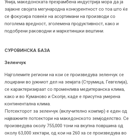
Унија, македонската прехрамбена индустрија мора да ја
зајакне својата мегународна конкурентност со тоа што ќе
се фокусира повеќе на асортимани на производи со
поголема вредност, зголемена продуктивност, како и
подобрени раководни и маркетиншки вештини.
СУРОВИНСКА БАЗА
Зеленчук
Најголемите региони на кои се произведува зеленчук се
лоцирани во јужниот дел на земјата (Струмица, Гевгелија),
се карактеризираат со променлива медитеранска клима,
како и во Куманово и Скопје, каде е присутна умерена
континентална клима.
Потсекторот за зеленчук (вклучително компир) е еден од
најважните потсектори на македонското земјоделство. Се
произведува околу 755,000 тони на вкупна површина од
околу 63,000 хектари, од кои на 260 ха се произведува во