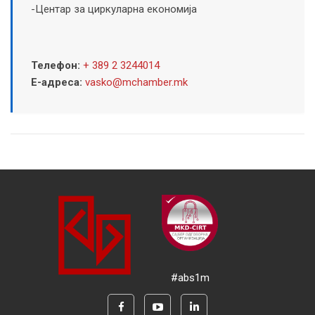
-Центар за циркуларна економија
Телефон:
+ 389 2 3244014
Е-адреса:
vasko@mchamber.mk
#abs1m