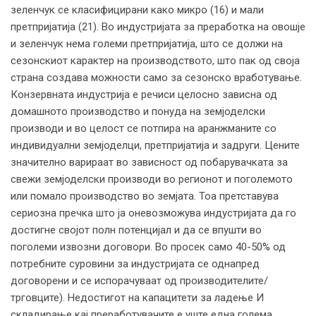
зеленчук се класифицирани како микро (16) и мали
претпријатија (21). Во индустријата за преработка на овошје
и зеленчук нема големи претпријатија, што се должи на
сезонскиот карактер на производството, што пак од своја
страна создава можности само за сезонско вработување.
Конзервната индустрија е речиси целосно зависна од
домашното производство и понуда на земјоделски
производи и во целост се потпира на аранжманите со
индивидуални земјоделци, претпријатија и задруги. Цените
значително варираат во зависност од побарувачката за
свежи земјоделски производи во регионот и поголемото
или помало производство во земјата. Тоа претставува
сериозна пречка што ја оневозможува индустријата да го
достигне својот полн потенцијал и да се впушти во
поголеми извозни договори. Во просек само 40-50% од
потребните суровини за индустријата се однапред
договорени и се испорачуваат од производителите/
трговците). Недостигот на капацитети за ладење И
складирање кај преработувачите е уште една голема