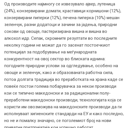
Од производите најмногу се извезувало ајвер, лутеница
(24%), конзервирани домати, краставици корнишони (12%),
конзервирани пиперки (12%), печена пиперка (10%) мешан
зеленчук, разни додатоци и зачини за јадења, природни
сокови од овошје, пастеризирана вишна и вишна во
алкохол идр. Сепак, скромните резултати во последните
неколку години не можат да го засенат постоечкиот
потенцијал за подобрување на меѓународната
конкурентност на овој сектор во блиската иднина:
погодните природни услови за одгледување, особено на
овошје и зеленчук, како и образованата работна сила,
потоа долгата традиција во преработката на храна каде се
повеќе постои голема побарувачка за некои производи
кои се типично македонски и за радиционални полу-
преработени македонски производи, технологијата која се
користи им овозможува на македонските производи да ги
исполнуваат хигиенските стандарди на ЕУ и како последно,
но не и помалку значајно, се поголемиот број на нови
приватни претпријатија кои успешно работат.