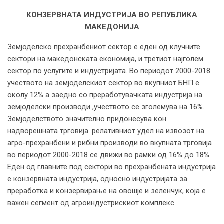
КОНЗЕРВНАТА ИНДУСТРИЈА ВО РЕПУБЛИКА
МАКЕДОНИЈА
Земјоделско прехранбениот сектор е еден од клучните
сектори на македонската економија, и третиот најголем
сектор по услугите и индустријата. Во периодот 2000-2018
учеството на земјоделскиот сектор во вкупниот БНП е
околу 12% а заедно со преработувачката индустрија на
земјоделски производи ,учеството се зголемува на 16%.
Земјоделството значително придонесува кон
надворешната трговија. релативниот удел на извозот на
агро-прехранбени и рибни производи во вкупната трговија
во периодот 2000-2018 се движи во рамки од 16% до 18%
Еден од главните под сектори во прехранбената индустрија
е конзервната индустрија, односно индустријата за
преработка и конзервирање на овошје и зеленчук, која е
важен сегмент од агроиндустрискиот комплекс.