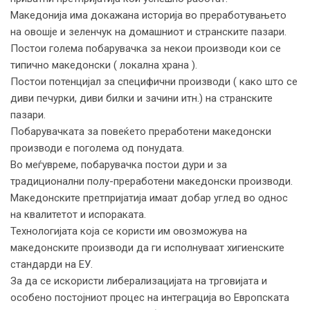
Македонија има докажана историја во преработувањето
на овошје и зеленчук на домашниот и странските пазари.
Постои голема побарувачка за некои производи кои се
типично македонски ( локална храна ).
Постои потенцијал за специфични производи ( како што се
диви печурки, диви билки и зачини итн.) на странските
пазари.
Побарувачката за повеќето преработени македонски
производи е поголема од понудата.
Во меѓувреме, побарувачка постои дури и за
традиционални полу-преработени македонски производи.
Македонските претпријатија имаат добар углед во однос
на квалитетот и испораката.
Технологијата која се користи им овозможува на
македонските производи да ги исполнуваат хигиенските
стандарди на ЕУ.
За да се искористи либерализацијата на трговијата и
особено постојниот процес на интеграција во Европската