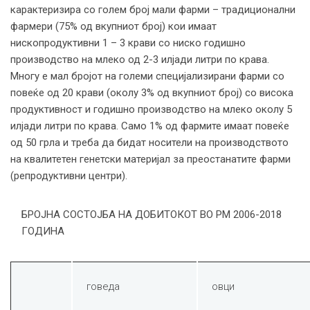
карактеризира со голем број мали фарми – традиционални
фармери (75% од вкупниот број) кои имаат
нископродуктивни 1 – 3 крави со ниско годишно
производство на млеко од 2-3 илјади литри по крава.
Многу е мал бројот на големи специјализирани фарми со
повеќе од 20 крави (околу 3% од вкупниот број) со висока
продуктивност и годишно производство на млеко околу 5
илјади литри по крава. Само 1% од фармите имаат повеќе
од 50 грла и треба да бидат носители на производството
на квалитетен генетски материјал за преостанатите фарми
(репродуктивни центри).
БРОЈНА СОСТОЈБА НА ДОБИТОКОТ ВО РМ 2006-2018
ГОДИНА
говеда
овци