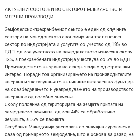
АКТУЕЛНИ СОСТОЈБИ ВО СЕКТОРОТ МЛЕКАРСТВО И
МЛЕЧНИ ПРОИЗВОДИ
Земјоделско-прехранбениот сектор е еден од клучните
сектори на македонската економија или трет значаен
сектор по индустријата и услугите со учество од 18% во
БДП, од кое учеството на земјоделството изнесува околу
12%, а прехранбената индустрија учествува со 6% во БДП.
Производството на храна во секоја земја е од стратешки
интерес. Поради тоа организирањето на производителите
на храна и застапувањето на нивните интереси во функција
на обезбедувањето и унапредувањето на производството
на храна е од посебно значење.
Околу половина од територијата на земјата припаѓа на
земјоделско земјиште, од кои 44% се обработливо
земјиште, а 56% се пасишта.
Република Македонија располага со значајна суровинска
база од примарното земјоделие, што е основа за развој на