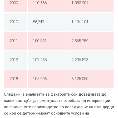
2009
110.566
1.882.901
2010
86,347
1.494.104
2011
100.821
2.565.789
2012
101.265
2.296.523
2018
105.996
3.125.000
Следејќи ја анализата за факторите кои доведуваат до
вакви состојби, ја наметнуваат потребата од интервенции
во примарното производство со воведување на стандарди
со кои се детерминираат основните услови на