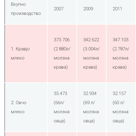
Вкупно
2007
2009
2011
производство
373.706
342.622
347.103
1. Кравјо
(2.880л/
(3.004л/
(2.787л/
млеко
молзна
молзна
молзна
крава)
крава)
крава)
35.473
32.934
32.157
2. Овчо
(66л/
(69 л/
(60 л/
млеко
молзна
молзна
молзна
овца)
овца)
овца)