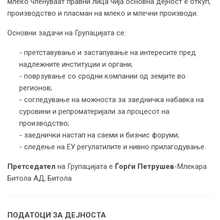
млеко членуваат правни лица чија основна дејност е откуп,
производство и пласман на млеко и млечни производи.
Основни задачи на Групацијата се:
- претставување и застапување на интересите пред
надлежните институции и органи;
- поврзување со сродни компании од земјите во
регионов;
- согледување на можноста за заедничка набавка на
суровини и репроматеријали за процесот на
производство;
- заеднички настап на саеми и бизнис форуми;
- следење на ЕУ регулатилите и нивно прилагодување.
Претседател
на Групацијата е
Ѓорѓи Петрушев
-Млекара
Битола АД, Битола
ПОДАТОЦИ ЗА ДЕЈНОСТА