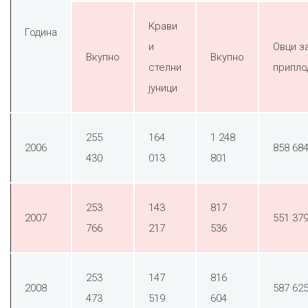
Крави
Година
и
Овци з
Вкупно
Вкупно
стелни
припло
јуници
255
164
1 248
2006
858 68
430
013
801
253
143
817
2007
551 37
766
217
536
253
147
816
2008
587 62
473
519
604