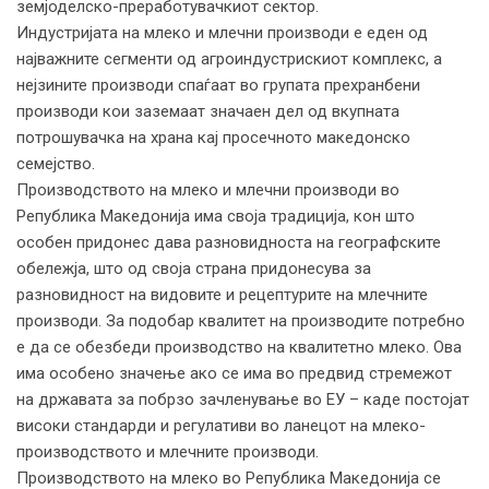
земјоделско-преработувачкиот сектор.
Индустријата на млеко и млечни производи е еден од
најважните сегменти од агроиндустрискиот комплекс, а
нејзините производи спаѓаат во групата прехранбени
производи кои заземаат значаен дел од вкупната
потрошувачка на храна кај просечното македонско
семејство.
Производството на млеко и млечни производи во
Република Македонија има своја традиција, кон што
особен придонес дава разновидноста на географските
обележја, што од своја страна придонесува за
разновидност на видовите и рецептурите на млечните
производи. За подобар квалитет на производите потребно
е да се обезбеди производство на квалитетно млеко. Ова
има особено значење ако се има во предвид стремежот
на државата за побрзо зачленување во ЕУ – каде постојат
високи стандарди и регулативи во ланецот на млеко-
производството и млечните производи.
Производството на млеко во Република Македонија се