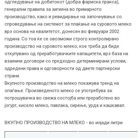
одгледување на добитокот (добра фармска пракса),
генерални правила за хигиена во примарното
производство, како и ревидирање на започнување со
спроведување на системот за плаќање на суровото млеко
врз основа на квалитетот, донесен во февруари 2002
година. Со тоа ќе се овозможи строго контролирано
производство на суровото млеко, кое треба да биде
откупувано од преработувачките капацитети, врз база на
взаемни договори со предходно детерминирани услови,
одредени права и одговорности од двете партнерски
страни.
Вкупното производство на млеко покажува тренд на
опаѓање. Произведеното млеко се употребува за:
потрошувачка во свежа состојба или преработено во
јогурт, кисело млеко, павлака, сирење, урда и кашкавал.
ВКУПНО ПРОИЗВОДСТВО НА МЛЕКО - во илјади литри