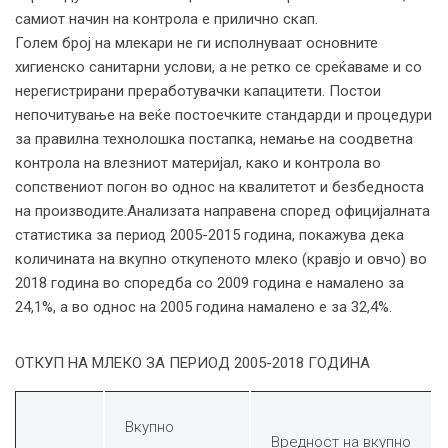
самиот начин на контрола е прилично скап.
Голем број на млекари не ги исполнуваат основните
хигиенско санитарни услови, а не ретко се среќаваме и со
нерегистрирани преработувачки капацитети. Постои
непочитување на веќе постоечките стандарди и процедури
за правилна технолошка постапка, немање на соодветна
контрола на влезниот материјал, како и контрола во
сопствениот погон во однос на квалитетот и безбедноста
на производите.Анализата направена според официјалната
статистика за период 2005-2015 година, покажува дека
количината на вкупно откупеното млеко (кравјо и овчо) во
2018 година во споредба со 2009 година е намалено за
24,1%, а во однос на 2005 година намалено е за 32,4%.
ОТКУП НА МЛЕКО ЗА ПЕРИОД 2005-2018 ГОДИНА
Вкупно
Вредност на вкупно