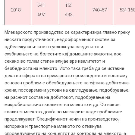
241
155
2018
740457
531 16
607
432
Млекарското производство се карактеризира главно преку
ниската продуктивност , недооформениот систем за
одбележување кое го усложнува следењето и
сузбивањето на болестите кај домашните животни, кое
секако во голем степен влијае врз квалитетот и
безбедноста на млекото. Исто така треба да се истакне
дека во сферата на примарното производство и понатаму
основен проблем е обезбедувањето на ефтина добиточна
храна, посовремени услови на одгледување, подобрување
на расниот состав на добитокот, подобрување на
микробиолошкиот квалитет на млекото и др. Со ваков
квалитет млекото доаѓа во млекарите каде проблемите
продолжуваат. Специфичниот начин на производство,
испорака и транспорт на млекото го отежнува
спроведувањето на концептот за контрола на млекото, а