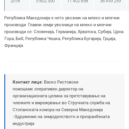
2018
5.602.300
11.402.658
36.459.259
Република Македонија е нето увозник на млеко и млечни
производи. Главни земји увозници на млеко и млечни
производи се: Словенија, Германија, Хрватска, Србија, Црна
Гора, БиХ, Република Чешка, Република Бугарија, Грција,
Франција.
Контакт лице:
Васко Ристовски
помошник оперативен директор на
организационата целина за претставување на
членките и вмрежување во Стручната служба на
Стопанската комора на Северна Македонија
-Здружение на земјоделството и прехранбената
индустрија