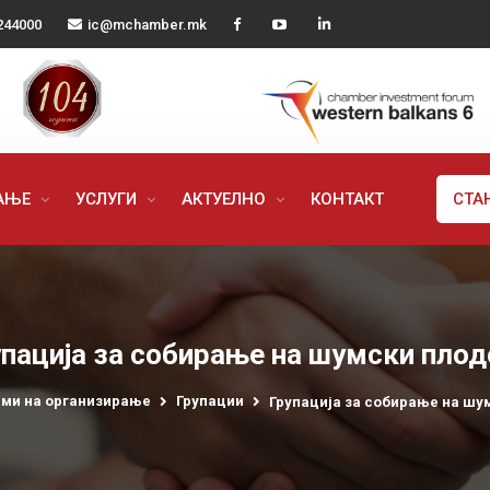
244000
ic@mchamber.mk
РАЊЕ
УСЛУГИ
АКТУЕЛНО
КОНТАКТ
СТА
упација за собирање на шумски плод
ми на организирање
Групации
Групација за собирање на шу