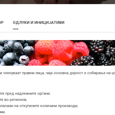
ОР
ОДЛУКИ И ИНИЦИЈАТИВИ
 членуваат правни лица, чија основна дејност е собирање на ш
ите пред надлежните органи;
те во регионов;
ласман на откупените количини производи;
ми;