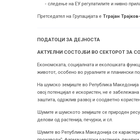
- следење на ЕУ регулатилите и нивно при
Претседател на Групацијата е
Trрајан Трајков
ПОДАТОЦИ ЗА ДЕЈНОСТА
АКТУЕЛНИ СОСТОЈБИ ВО СЕКТОРОТ ЗА 
Економската, социјалната и еколошката функци
животот, особено во руралните и планински по
На шумско земјиште во Република Македонија п
овој потенцијал е искористен, не е забележана
заштита, одржлив развој и соодветно користењ
Шумите и шумското земјиште се природен ресур
делови од растенија, печурки, и сл.
Шумите во Република Македонија се карактери
производи": фармацевстски растенија, печурки,