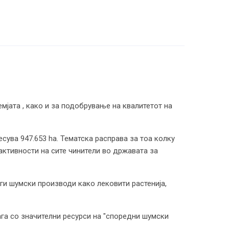
мјата , како и за подобрување на квалитетот на
сува 947.653 hа. Тематска расправа за тоа колку
 активности на сите чинители во државата за
ги шумски производи како лековити растенија,
га со значителни ресурси на "споредни шумски