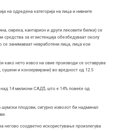
ја на одредена категорија на лица и нивните
а, смрека, кантарион и други лековити билки) се
ни средства за егзистенција обезбедуваат околу
о се занимаваат невработени лица, лица кои
јќи како нето извоз на овие производи се оставрува
, сушени и конзервирани) во вредност од 12.5
д над 14 милиони САД$, што е 14% повеќе од
а шумски плодови, сигурно извозот би надминал
ви.
 за негово соодветно искористување произлегува