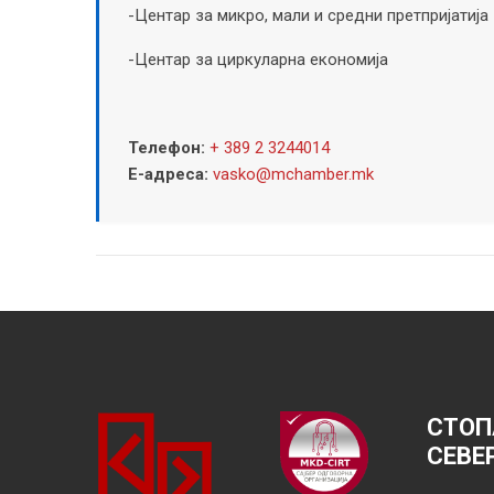
-Центар за микро, мали и средни претпријатија
-Центар за циркуларна економија
Телефон:
+ 389 2 3244014
Е-адреса:
vasko@mchamber.mk
СТОП
СЕВЕ