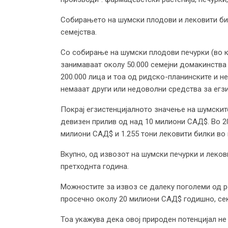
Собирањето на шумски плодови и лековити билк
семејства.
Со собирање на шумски плодови печурки (во ко
занимаваат околу 50.000 семејни домакинства
200.000 лица и тоа од ридско-планинските и н
немааат други или недоволни средства за егзи
Покрај егзистенцијалното значење на шумските
девизен прилив од над 10 милиони САД$. Во 20
милиони САД$ и 1.255 тони лековити билки во
Вкупно, од извозот на шумски печурки и леков
претходнта година.
Можностите за извоз се далеку поголеми од р
просечно околу 20 милиони САД$ годишно, сек
Тоа укажува дека овој природен потенцијал н