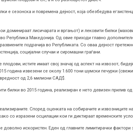
и е сезонска и повремена дејност, која обезбедува егзистенци
и доминираат лисичарата и вргањот) и лековити билки (маховин
 во Република Македонија. Од овие приходи главно дополнител
еразвиените подрачија во Републиката. Со оваа дејност претежн
стенција, социјални случаи и сиромашни граѓани.
 плодови, истите имаат свој значај од аспект на извозот, биде
15 година извезени се околу 1.600 тони шумски печурки (свежи
 вредност од 2,6 милиони САД$.
ити билки во 2015 година, реализиран е нето девизен прилив о
еализираните. Според оценката на собирачите и извозниците н
ако со изразени осцилации кои ги диктираат временските усло
е е доволно искористен. Еден од главните лимитирачки фактори