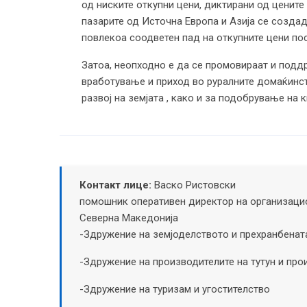
од ниските откупни цени, диктирани од цените
пазарите од Источна Европа и Азија се создад
повлекоа соодветен пад на откупните цени пос
Затоа, неопходно е да се промовираат и подд
вработување и приход во руралните домаќинст
развој на земјата , како и за подобрување на 
Контакт лице:
Васко Ристовски
помошник оперативен директор на организацио
Северна Македонија
-Здружение на земјоделството и прехранбенат
-Здружение на производителите на тутун и про
-Здружение на туризам и угостителство