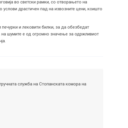
рговија во светски рамки, со отворањето на
о услови драстичен пад на извозните цени, коишто
 печурки и лековити билки, за да обезбедат
а на шумите е од огромно значење за одржливиот
ја.
тручната служба на Стопанската комора на