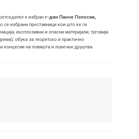
претседател е избран
г-дин Панче Попоски,
то се избрани преставници кои што ќе ги
ниција, експлозивни и опасни материјали; трговија
рема); обука за теоретско и практично
 и концесии на ловишта и ловечки друштва.