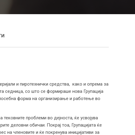
ТИ
еријали и пиротехнички средства, како и опрема за
ата седница, со што се формираше нова Групација
о посебна форма на организирање и работење во
 тековните проблеми во дејноста, ќе усвојува
ите деловни обичаи. Покрај тоа, Групацијата ќе
ес на членовите и ќе покренува иницијативи за