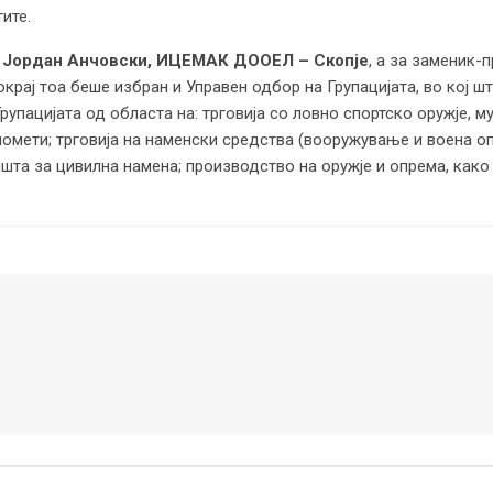
ите.
 Јордан Анчовски, ИЦЕМАК ДООЕЛ – Скопје
, а за заменик-
окрај тоа беше избран и Управен одбор на Групацијата, во кој ш
рупацијата од областа на: трговија со ловно спортско оружје, му
номети; трговија на наменски средства (вооружување и воена оп
шта за цивилна намена; производство на оружје и опрема, како