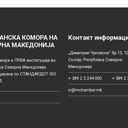
АНСКА КОМОРА НА
Контакт информац
РНА МАКЕДОНИЈА
„Димитрие Чуповски“ бр.13, 1
Скопје, Република Северна
мора и ПРВА институција во
Македонија
ка Северна Македонија
цирана по СТАНДАРДОТ ISO
+ 389 2 3 244 000
+ 389 2 
5
ic@mchamber.mk