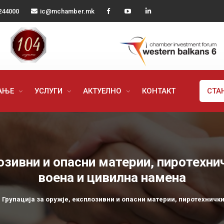
244000
ic@mchamber.mk
РАЊЕ
УСЛУГИ
АКТУЕЛНО
КОНТАКТ
СТА
лозивни и опасни материи, пиротехни
воена и цивилна намена
Групација за оружје, експлозивни и опасни материи, пиротехничк