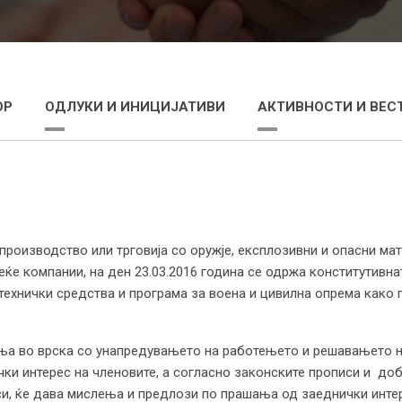
ОР
ОДЛУКИ И ИНИЦИЈАТИВИ
АКТИВНОСТИ И ВЕС
роизводство или трговија со оружје, експлозивни и опасни мат
веќе компании, на ден 23.03.2016 година се одржа конститутивн
ротехнички средства и програма за воена и цивилна опрема как
ња во врска со унапредувањето на работењето и решавањето на
ки интерес на членовите, а согласно законските прописи и добр
си, ќе дава мислења и предлози по прашања од заеднички интер