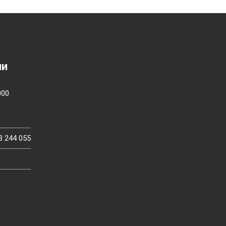
ии
000
3 244 055