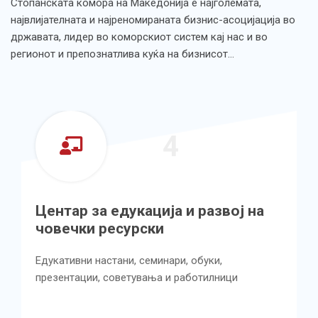
Стопанската комора на Македонија е најголемата,
највлијателната и најреномираната бизнис-асоцијација во
државата, лидер во коморскиот систем кај нас и во
регионот и препознатлива куќа на бизнисот…
5
Центар за унапредување на
квалитетот во производството и
услугите
Имплементирање на менаџмент системи