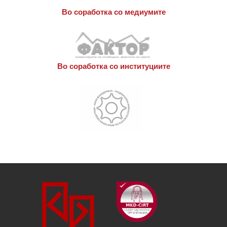
Во соработка со медиумите
Во соработка со институциите