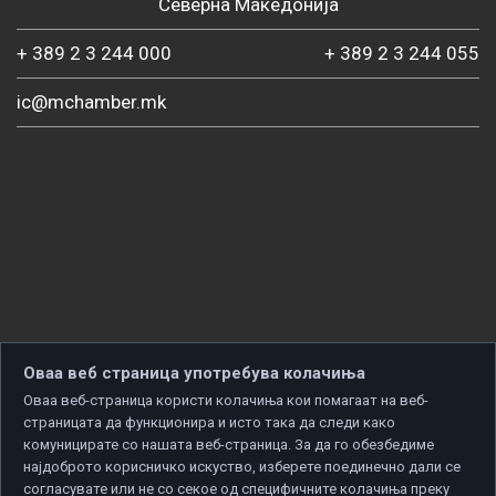
Северна Македонија
+ 389 2 3 244 000
+ 389 2 3 244 055
ic@mchamber.mk
Оваа веб страница употребува колачиња
Оваа веб-страница користи колачиња кои помагаат на веб-
страницата да функционира и исто така да следи како
комуницирате со нашата веб-страница. За да го обезбедиме
најдоброто корисничко искуство, изберете поединечно дали се
согласувате или не со секое од специфичните колачиња преку