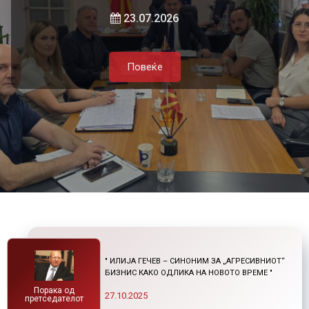
и нетарифните бариери
23.07.2026
Повеќе
Повеќе
21.07.2026
Повеќе
Повеќе
" ИЛИЈА ГЕЧЕВ – СИНОНИМ ЗА „АГРЕСИВНИОТ“
БИЗНИС КАКО ОДЛИКА НА НОВОТО ВРЕМЕ "
Порака од
27.10.2025
претседателот