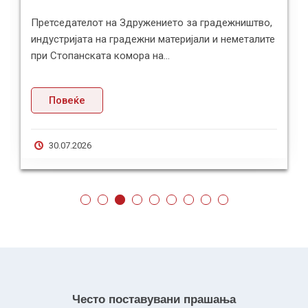
Претседателката на Групацијата за осигурување
е
при Стопанската комора на Северна Македонија,
Ралица Губерова, во из...
Повеќе
23.07.2026
Често поставувани прашања