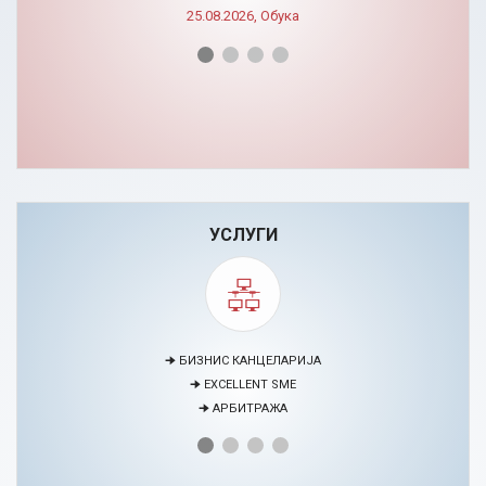
УСЛУГИ
🠊 МЕДИЈАЦИЈА
🠊 ПРОЕКТИ
🠊 ЦЕНТАР ЗА ЕДУКАЦИЈА И РАЗВОЈ НА ЧОВЕЧКИ РЕСУРСИ