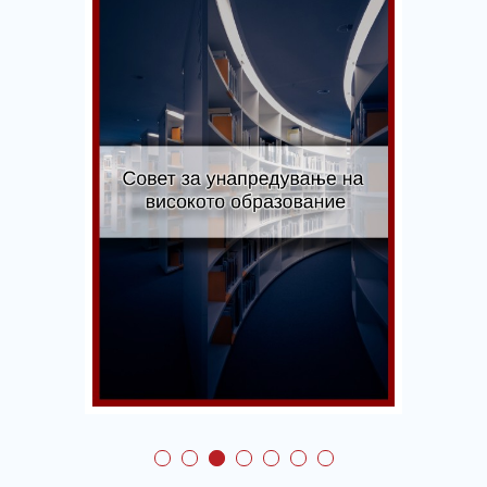
Совет за
унапредување на
квалитетот на
тренингот и обуките