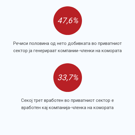
47,6%
Речиси половина од нето добивката во приватниот
сектор ја генерираат компании-членки на комората
33,7%
Секој трет вработен во приватниот сектор е
вработен кај компанија-членка на комората