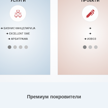
УСЛУГИ
ПРОЕКТИ
🠊 МЕДИЈАЦИЈА
🠊 ПАРТНЕРСТВО СО ЕУ БИЗН
🠊 ПРОЕКТИ
🠊 ЕНЕРГЕТСКИ ВЕШТИНИ
НТАР ЗА ЕДУКАЦИЈА И РАЗВОЈ НА
ЧОВЕЧКИ РЕСУРСИ
Премиум покровители