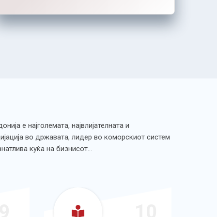
нија е најголемата, највлијателната и
ијација во државата, лидер во коморскиот систем
ознатлива куќа на бизнисот…
9
10