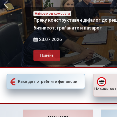
Најново од комората
„Chamber talks“ 
Најново од комората
Азески: За одржлив локален економски развој потребно е
Преку конструктивен дијалог до ре
активно партнерство меѓу државата, локалната самоуправа и приватниот сектор
бизнисот, граѓаните и пазарот
05.08.2026
23.07.2026
Повеќе
Повеќе
Како до потребните финансии
Новини во 