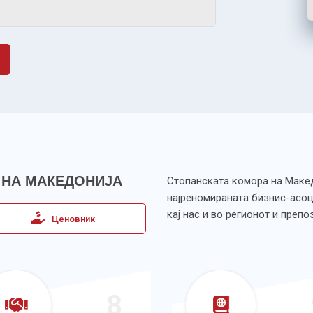
 НА МАКЕДОНИЈА
Стопанската комора на Македо
најреномираната бизнис-асоц
кај нас и во регионот и преп
Ценовник
8