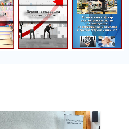
Директна
поддршка на
Порталот
компаниите
пракса