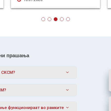
ани прашања
а СКСМ?
СМ?
ање функционираат во рамките