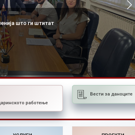
– нов проект на претседателот Азески
Најново од комората
Азески во Брунен, Швајцарија, во врска со организацијата на
06.07.2026
шенија што ги штитат
конференцијата за трговските марки и нетарифните бариери
Повеќе
21.07.2026
Повеќе
Вести за даноците
царинското работење