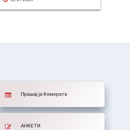
Прашај ја Комората
АНКЕТИ