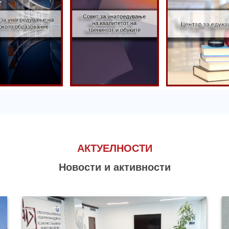
Совет за
вет за
унапредување
апредување
на квалитетот
 високото
на тренингот
Центар за
разование
и обуките
едукација
АКТУЕЛНОСТИ
Новости и активности