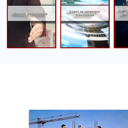
Со
Совет за
ун
Бизнис
напредни
на
канцеларија
технологии
об