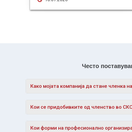
Често поставув
Како мојата компанија да стане членка н
Кои се придобивките од членство во СК
Кои форми на професионално организир