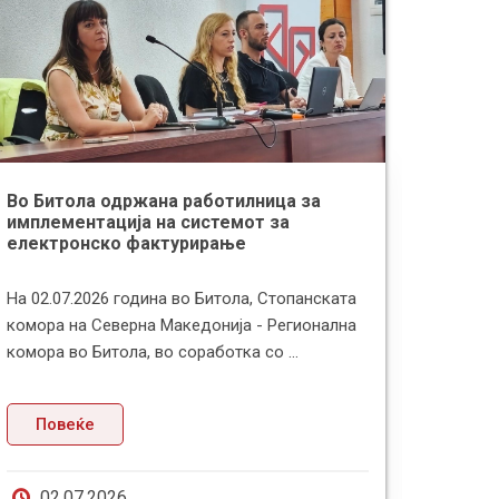
Во Битола одржана работилница за
Здруж
имплементација на системот за
поздр
електронско фактурирање
за тра
На 02.07.2026 година во Битола, Стопанската
Здруже
комора на Северна Македонија - Регионална
најава
комора во Битола, во соработка со ...
дека п
Повеќе
По
02.07.2026
19.