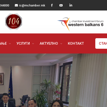
244000
ic@mchamber.mk
РАЊЕ
УСЛУГИ
АКТУЕЛНО
КОНТАКТ
СТА