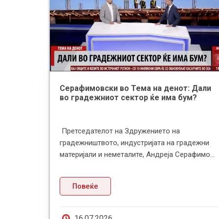
Серафимовски во Тема на денот: Дали
во градежниот сектор ќе има бум?
донија и
Претседателот на Здружението на
иски
градежништвото, индустријата на градежни
аа М...
материјали и неметалите, Андреја Серафимо...
Повеќе
16.07.2026